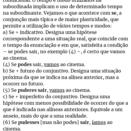
condicional. O tempo e modo utilizados na
subordinada implicam o uso de determinado tempo
na subordinante. Vejamos o que acontece com
se
, a
conjunção mais típica e de maior plasticidade, que
permite a utilização de vários tempos e modos:
a) Se + indicativo. Designa uma hipótese
correspondente a uma situação real, que coincide com
o tempo da enunciação e em que, satisfeita a condição
– se podes sair, no exemplo (4) –, é certo que vamos
ao cinema.
(4) Se
podes
sair,
vamos
ao cinema.
b) Se + futuro do conjuntivo. Designa uma situação
próxima da que se indica na alínea anterior, mas a
ocorrer no futuro.
(5) Se
puderes sair
,
vamos
ao cinema.
c) Se + imperfeito do conjuntivo. Designa uma
hipótese com menos possibilidade de ocorrer do que a
que é indicada nas alíneas anteriores. Equivale a um
anseio, mais do que a uma realidade.
(6) Se
pudesses
[mas não podes]
sair
,
íamos
ao
cinema.