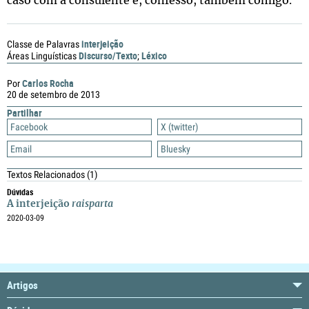
caso com a consulente e, confesso, também comigo.
interjeição
Classe de Palavras
Discurso/Texto
Léxico
Áreas Linguísticas
;
Carlos Rocha
Por
20 de setembro de 2013
Partilhar
Facebook
X (twitter)
Email
Bluesky
Textos Relacionados
(1)
Dúvidas
A interjeição
raisparta
2020-03-09
Artigos