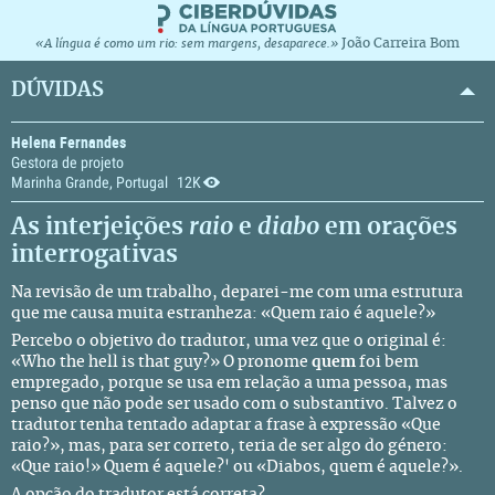
João Carreira Bom
«A língua é como um rio: sem margens, desaparece.»
DÚVIDAS
Helena Fernandes
Gestora de projeto
Marinha Grande, Portugal
12K
As interjeições
raio
e
diabo
em orações
interrogativas
Na revisão de um trabalho, deparei-me com uma estrutura
que me causa muita estranheza: «Quem raio é aquele?»
Percebo o objetivo do tradutor, uma vez que o original é:
«Who the hell is that guy?» O pronome
quem
foi bem
empregado, porque se usa em relação a uma pessoa, mas
penso que não pode ser usado com o substantivo. Talvez o
tradutor tenha tentado adaptar a frase à expressão «Que
raio?», mas, para ser correto, teria de ser algo do género:
«Que raio!» Quem é aquele?' ou «Diabos, quem é aquele?».