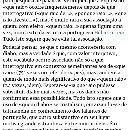
para pesquisa de palavras. Verifiquei que a expressão
«que raio» ocorre frequentemente depois de
que
interrogativo («que raio de...», «por que raio...», «que
raio fizeste...»), mas é muito rara a sua associação a
quem
: com efeito, «quem raio...» apenas figura uma
vez, num texto da escritora portuguesa
Hélia Correia
.
Tudo isto sugere que se evita tal associação.
Poderia pensar-se que o mesmo aconteceria com
diabo
, mas a verdade é que, com valor interjetivo,
este vocábulo ocorre associado não só a
que
interrogativo em contextos semelhantes aos de «que
raio» (751 vezes no referido
corpus
), mas também a
quem
de modo mais significativo do que «quem raio»
(24 vezes, idem). Esperar-se-ia que
raio
pudesse
substituir
diabo
mais vezes, mas os dados não
confirmam essa possibilidade. Tudo isto sugere que o
uso de «quem diabo» se cristalizou, enraizando-se de
tal maneira no conhecimento dos falantes de
português, que outro substantivo em seu lugar
motiva grande estranheza entre muitos deles. É o