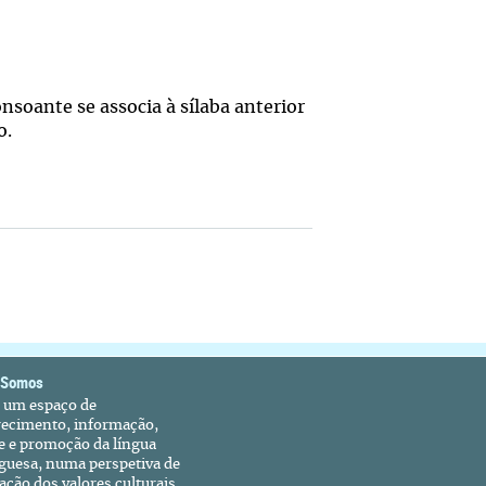
nsoante se associa à sílaba anterior
o.
 Somos
é um espaço de
recimento, informação,
e e promoção da língua
guesa, numa perspetiva de
ação dos valores culturais