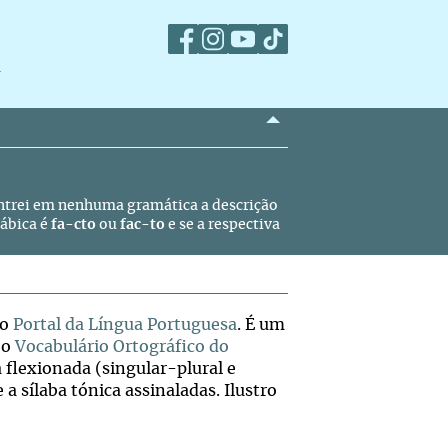
m
ntrei em nenhuma gramática a descrição
lábica é
fa-cto
ou
fac-to
e se a respectiva
 o
Portal da Língua Portuguesa
. É um
 o
Vocabulário Ortográfico do
a flexionada (singular-plural e
a sílaba tónica assinaladas. Ilustro