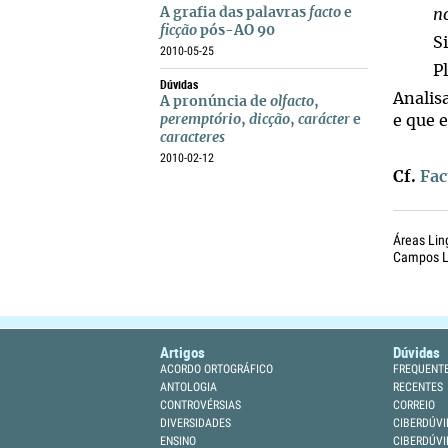
A grafia das palavras
facto
e
n
ficção
pós-AO 90
S
2010-05-25
P
Dúvidas
Analis
A pronúncia de
olfacto
,
peremptório
,
dicção
,
carácter
e
e que 
caracteres
2010-02-12
Cf.
Fac
Áreas Lin
Campos Li
Artigos
Dúvidas
ACORDO ORTOGRÁFICO
FREQUENT
ANTOLOGIA
RECENTES
CONTROVÉRSIAS
CORREIO
DIVERSIDADES
CIBERDÚVI
ENSINO
CIBERDÚVI