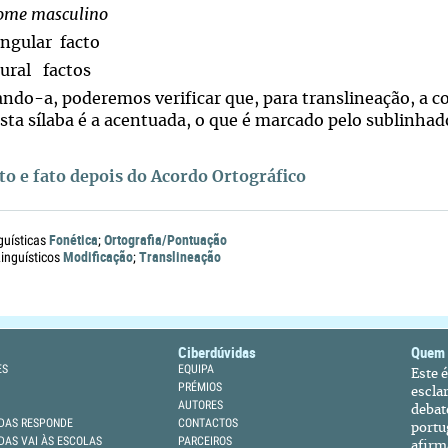
ome masculino
ingular facto
lural factos
ando-a, poderemos verificar que, para translineação, a co
esta sílaba é a acentuada, o que é marcado pelo sublinhad
to e fato depois do Acordo Ortográfico
Fonética
Ortografia/Pontuação
guísticas
;
Modificação
Translineação
nguísticos
;
Ciberdúvidas
Quem
ES
EQUIPA
Este 
PRÉMIOS
escla
AUTORES
debat
DAS RESPONDE
CONTACTOS
portu
DAS VAI ÀS ESCOLAS
PARCEIROS
afirm