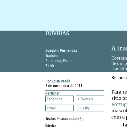
DÚVIDAS
A tr
Joaquim Fernández
Tradutor
Gostari
Barcelona, Espanha
de um p
7K
transli
Respos
Edite Prada
Por
3 de novembro de 2011
Para r
Partilhar
sítio 
Facebook
X (twitter)
Portug
Email
Bluesky
masculi
com a 
Textos Relacionados
(2)
f
Dúvidas