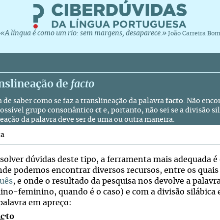
«A língua é como um rio: sem margens, desaparece.»
João Carreira Bo
anslineação de
facto
a de saber como se faz a translineação da palavra
facto
. Não enco
ossível grupo consonântico
ct
e, portanto, não sei se a divisão si
neação da palavra deve ser de uma ou outra maneira.
ta
esolver dúvidas deste tipo, a ferramenta mais adequada é
onde podemos encontrar diversos recursos, entre os quais
uês
, e onde o resultado da pesquisa nos devolve a palavr
no-feminino, quando é o caso) e com a divisão silábica e 
palavra em apreço:
ac
·to