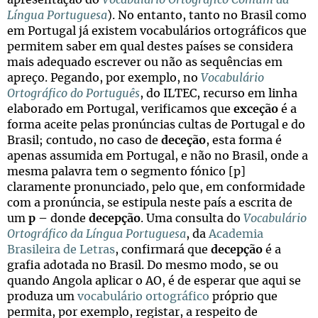
apresentação do
Vocabulário Ortográfico Comum da
Língua Portuguesa
). No entanto, tanto no Brasil como
em Portugal já existem vocabulários ortográficos que
permitem saber em qual destes países se considera
mais adequado escrever ou não as sequências em
apreço. Pegando, por exemplo, no
Vocabulário
Ortográfico do Português
, do ILTEC, recurso em linha
elaborado em Portugal, verificamos que
exceção
é a
forma aceite pelas pronúncias cultas de Portugal e do
Brasil; contudo, no caso de
deceção
, esta forma é
apenas assumida em Portugal, e não no Brasil, onde a
mesma palavra tem o segmento fónico [p]
claramente pronunciado, pelo que, em conformidade
com a pronúncia, se estipula neste país a escrita de
um
p
– donde
decepção
. Uma consulta do
Vocabulário
Ortográfico da Língua Portuguesa
, da
Academia
Brasileira de Letras
, confirmará que
decepção
é a
grafia adotada no Brasil. Do mesmo modo, se ou
quando Angola aplicar o AO, é de esperar que aqui se
produza um
vocabulário ortográfico
próprio que
permita, por exemplo, registar, a respeito de