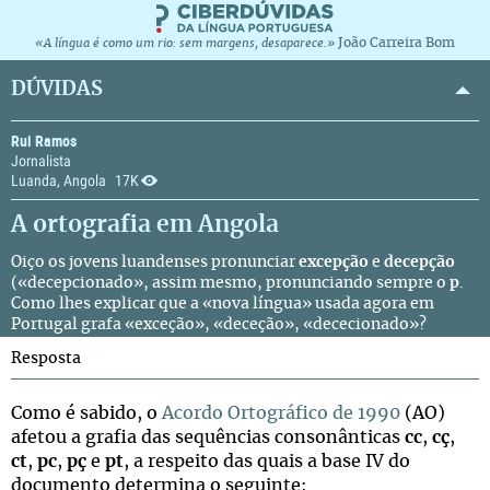
João Carreira Bom
«A língua é como um rio: sem margens, desaparece.»
DÚVIDAS
Rui Ramos
Jornalista
Luanda, Angola
17K
A ortografia em Angola
Oiço os jovens luandenses pronunciar
excepção
e
decepção
(«decepcionado», assim mesmo, pronunciando sempre o
p
.
Como lhes explicar que a «nova língua» usada agora em
Portugal grafa «exceção», «deceção», «dececionado»?
Resposta
Como é sabido, o
Acordo Ortográfico de 1990
(AO)
afetou a grafia das sequências consonânticas
cc
,
cç
,
ct
,
pc
,
pç
e
pt
, a respeito das quais a base IV do
documento determina o seguinte: