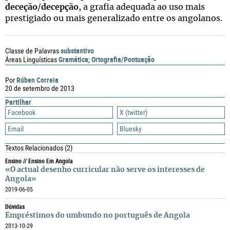
deceção
/
decepção
, a grafia adequada ao uso mais
prestigiado ou mais generalizado entre os angolanos.
substantivo
Classe de Palavras
Gramática
Ortografia/Pontuação
Áreas Linguísticas
;
Rúben Correia
Por
20 de setembro de 2013
Partilhar
Facebook
X (twitter)
Email
Bluesky
Textos Relacionados
(2)
Ensino // Ensino Em Angola
«O actual desenho curricular não serve os interesses de
Angola»
2019-06-05
Dúvidas
Empréstimos do umbundo no português de Angola
2013-10-29