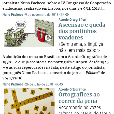
jornalista Nuno Pacheco, sobre o IV Congresso de Cooperação
e Educação, realizado em Lisboa, nos dias 8 e 9/11/2018.]...
Nuno Pacheco
9 de novembro de 2018
2K
·
·
Acordo Ortográfico
Ascensão e queda
dos pontinhos
voadores
«Sem trema, a lingüiça
não tem mais sabor»
A abolição do trema no Brasil, com o Acordo Ortográfico de
1990 – o que já acontecia no português europeu, desde 1945
– e as suas repercussões na fala, neste artigo do jornalista
português Nuno Pacheco, transcrito do jornal "
Público
" de
26/07/2018....
Nuno Pacheco
26 de julho de 2018
4K
·
·
Acordo Ortográfico
Ortografices ao
correr da pena
Recordando as vozes
críticas ao AO-90 de Maria