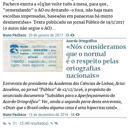
Pacheco exorta a «[q]ue volte tudo à mesa, para que,
"remendando" o AO ou deitando-o fora, não haja mais
escolhas impensadas, baseadas em panaceias há muito
desmentidas». Texto publicado no jornal
Público
de 19/1/2017
(o autor não segue o AO)....
Nuno Pacheco
20 de janeiro de 2017
3K
·
·
Acordo Ortográfico
«Nós consideramos
que o normal
é o respeito pelas
ortografias
nacionais»
Entrevista do presidente da Academia das Ciências de Lisboa, Artur
Anselmo, ao jornal "Público" de 12/12/2016, a propósito do
anunciado documento "Subsídios para o Aperfeiçoamento do
Acordo Ortográfico". Ver, ainda a segunda parte desta entrevista,
«Dizer que o Brasil cedeu alguma coisa é uma hipocrisia total»
...
Nuno Pacheco
12 de dezembro de 2016
3K
·
·
21 - 25 (40 resultados)