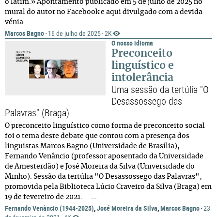
o latim.» Apontamento publicado em 5 de julho de 2025 no
mural do autor no Facebook e aqui divulgado com a devida
vénia. ...
Marcos Bagno
16 de julho de 2025
2K
·
·
O nosso idioma
Preconceito
linguístico e
intolerância
Uma sessão da tertúlia "O
Desassossego das
Palavras" (Braga)
O preconceito linguístico como forma de preconceito social
foi o tema deste debate que contou com a presença dos
linguistas Marcos Bagno (Universidade de Brasília),
Fernando Venâncio (professor aposentado da Universidade
de Amesterdão) e José Moreira da Silva (Universidade do
Minho). Sessão da tertúlia "O Desassossego das Palavras",
promovida pela Biblioteca Lúcio Craveiro da Silva (Braga) em
19 de fevereiro de 2021. ...
Fernando Venâncio (1944-2025)
,
José Moreira da Silva
,
Marcos Bagno
23
·