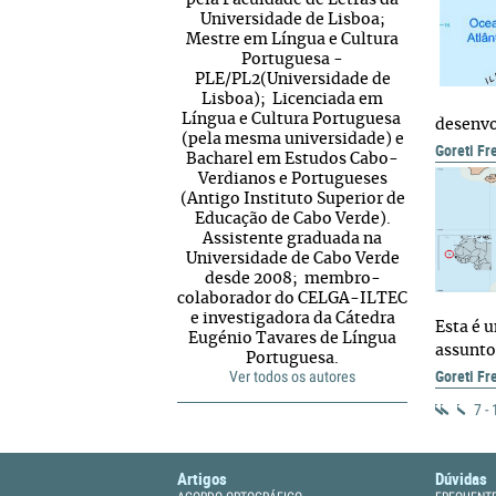
pela Faculdade de Letras da
Universidade de Lisboa;
Mestre em Língua e Cultura
Portuguesa -
PLE/PL2(Universidade de
Lisboa); Licenciada em
Língua e Cultura Portuguesa
desenvol
(pela mesma universidade) e
Goreti Fr
Bacharel em Estudos Cabo-
Verdianos e Portugueses
(Antigo Instituto Superior de
Educação de Cabo Verde).
Assistente graduada na
Universidade de Cabo Verde
desde 2008; membro-
colaborador do CELGA-ILTEC
e investigadora da Cátedra
Esta é 
Eugénio Tavares de Língua
assunto.
Portuguesa.
Goreti Fr
Ver todos os autores
7 -
Artigos
Dúvidas