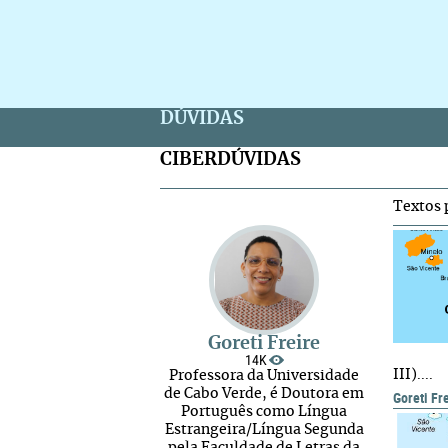
DÚVIDAS
CIBERDÚVIDAS
Textos 
Goreti Freire
14K
III)....
Professora da Universidade
de Cabo Verde, é Doutora em
Goreti Fr
Português como Língua
Estrangeira/Língua Segunda