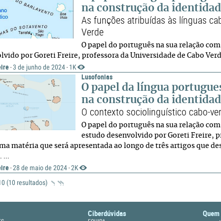
na construção da identidad
As funções atribuídas às línguas c
Verde
O papel do português na sua relação co
vido por Goreti Freire, professora da Universidade de Cabo Verde 
eire
3 de junho de 2024
1K
·
·
Lusofonias
O papel da língua portugue
na construção da identidad
O contexto sociolinguístico cabo-ve
O papel do português na sua relação com
estudo desenvolvido por Goreti Freire, 
uma matéria que será apresentada ao longo de três artigos que d
 ...
eire
28 de maio de 2024
2K
·
·
 10 (10 resultados)
Ciberdúvidas
Quem