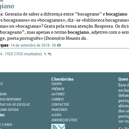
io
giano
a: Gostaria de saber a diferença entre "bocageano" e
bocagiano
s bocageanos» ou «bocagianos»; diz-se «biblioteca bocageana
na» ou «bocagiana»? Grata pela vossa atenção.Resposta: Os dici
bocageano”, mas apenas o termo
bocagiano
, adjetivo com o se
ge, poeta português» (
Dicionário Houaiss da...
rques
14 de setembro de 2018
2K
·
·
6 - 1920 (1935 resultados)
Ciberdúvidas
Quem
ES
EQUIPA
Este 
PRÉMIOS
escla
MUNS
AUTORES
debat
DAS RESPONDE
CORREIO
portu
DAS VAI ÀS ESCOLAS
CONTACTOS
afirm
 UMA DÚVIDA
PARCEIROS
dos oi
des
AJUDA
portu
ENDEREÇOS ÚTEIS
ver m
 LIVROS