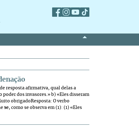
m
denação
de resposta afirmativa, qual delas a
o poder dos invasores.» b) «Eles disseram
Muito obrigadoResposta: O verbo
me
se
, como se observa em (1): (1) «Eles