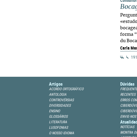
Consultór
Boca
Pergunt
«estudo
bocagea
forma “
du Boca
Carla Ma
191
Artigos
Dúvidas
ACORDO ORTOGRÁFICO
FREQUENT
ANTOLOGIA
RECENTES
CONTROVÉRSIAS
ERROS CO
DIVERSIDADES
CIBERDÚVI
ENSINO
CIBERDÚVI
GLOSSÁRIOS
ENVIE-NOS
Atualida
LITERATURA
NOTÍCIAS
LUSOFONIAS
MONTRA DE
O NOSSO IDIOMA