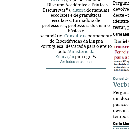
ILTEC
(grupo de trabalho
Pergunt
"Discurso Académico e Práticas
devolve
Discursivas");
autora
de manuais
escolares e de gramáticas
deste «
escolares; formadora de
identif
professores; professora do ensino
testar,
básico e
Carla Ma
secundário.
Consultora
permanente
do Ciberdúvidas da Língua
Portuguesa, destacada para o efeito
pelo
Ministério da
Educação
português.
Ver todos os autores
Consultór
Verbo
Pergunt
um docu
posiçõe
devem a
tempo d
Carla Ma