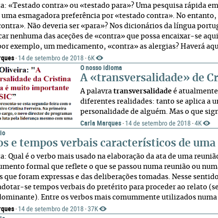
a: «Testado contra» ou «testado para»? Uma pesquisa rápida em
 uma esmagadora preferência por «testado contra». No entanto,
contra». Não deveria ser «para»? Nos dicionários da língua portu
icar nenhuma das aceções de «contra» que possa encaixar-se aqu
 por exemplo, um medicamento, «contra» as alergias? Haverá aqui
rques
14 de setembro de 2018
6K
·
·
O nosso idioma
A «transversalidade» de Cr
A palavra
transversalidade
é atualmente 
diferentes realidades: tanto se aplica 
personalidade de alguém. Mas o que signi
Carla Marques
14 de setembro de 2018
4K
·
·
io
s e tempos verbais característicos de uma
a: Qual é o verbo mais usado na elaboração da ata de uma reuni
mento formal que reflete o que se passou numa reunião ou numa 
s que foram expressas e das deliberações tomadas. Nesse sentido, 
dotar-se tempos verbais do pretérito para proceder ao relato (se
ominante). Entre os verbos mais comummente utilizados numa at
rques
14 de setembro de 2018
37K
·
·