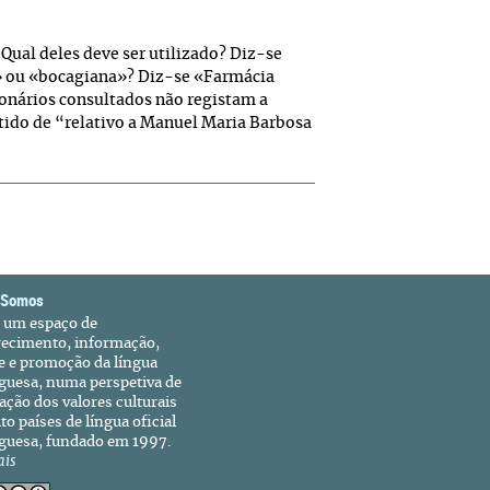
. Qual deles deve ser utilizado? Diz-se
» ou «bocagiana»? Diz-se «Farmácia
onários consultados não registam a
ntido de “relativo a Manuel Maria Barbosa
 Somos
é um espaço de
recimento, informação,
e e promoção da língua
guesa, numa perspetiva de
ação dos valores culturais
to países de língua oficial
guesa, fundado em 1997.
ais