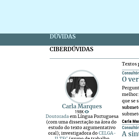
DÚVIDAS
CIBERDÚVIDAS
Textos 
Consultór
O ve
Pergunta
melhor:
que se 
Carla Marques
submet
198K
submete
Doutorada
em Língua Portuguesa
Carla Ma
(com uma dissertação na área do
Consultór
estudo do texto argumentativo
A si
oral); investigadora do
CELGA-