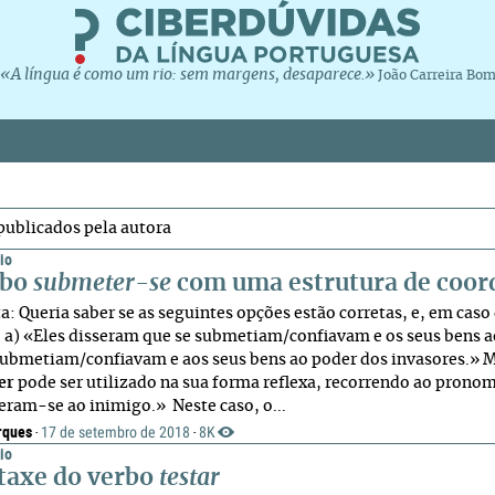
«A língua é como um rio: sem margens, desaparece.»
João Carreira Bo
publicados pela autora
io
rbo
submeter-se
com uma estrutura de coor
: Queria saber se as seguintes opções estão corretas, e, em caso 
 a) «Eles disseram que se submetiam/confiavam e os seus bens a
submetiam/confiavam e aos seus bens ao poder dos invasores.» 
er
pode ser utilizado na sua forma reflexa, recorrendo ao prono
ram-se ao inimigo.» Neste caso, o...
rques
17 de setembro de 2018
8K
·
·
io
ntaxe do verbo
testar