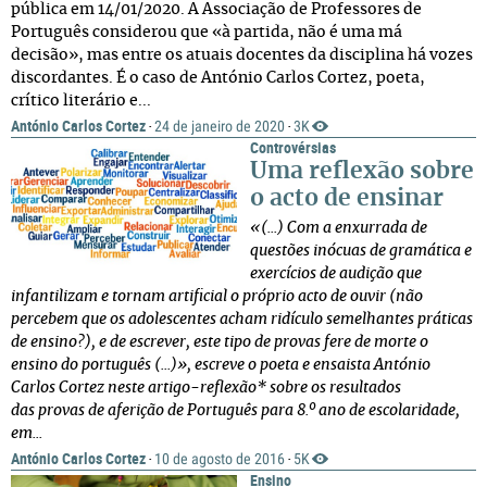
pública em 14/01/2020. A Associação de Professores de
Português considerou que «à partida, não é uma má
decisão», mas entre os atuais docentes da disciplina há vozes
discordantes. É o caso de António Carlos Cortez, poeta,
crítico literário e...
António Carlos Cortez
24 de janeiro de 2020
3K
·
·
Controvérsias
Uma reflexão sobre
o acto de ensinar
«(...) Com a enxurrada de
questões inócuas de gramática e
exercícios de audição que
infantilizam e tornam artificial o próprio acto de ouvir (não
percebem que os adolescentes acham ridículo semelhantes práticas
de ensino?), e de escrever, este tipo de provas fere de morte o
ensino do português (...)», escreve o poeta e ensaista António
Carlos Cortez neste artigo-reflexão* sobre os resultados
das provas de aferição de Português para 8.º ano de escolaridade,
em...
António Carlos Cortez
10 de agosto de 2016
5K
·
·
Ensino