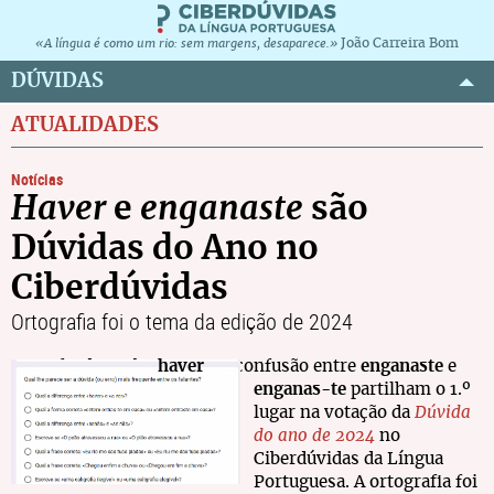
João Carreira Bom
«A língua é como um rio: sem margens, desaparece.»
DÚVIDAS
ATUALIDADES
Notícias
Haver
e
enganaste
são
Dúvidas do Ano no
Ciberdúvidas
Ortografia foi o tema da edição de 2024
A grafia do verbo
haver
e a confusão entre
enganaste
e
enganas-te
partilham o 1.º
lugar na votação da
Dúvida
do ano de 2024
no
Ciberdúvidas da Língua
Portuguesa. A ortografia foi