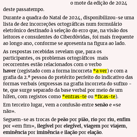
o mote da edição de 2024
deste passatempo.
Durante a quadra do Natal de 2024, disponibilizou-se uma
lista de dez incorreções ortográficas num formulário
eletrónico destinado à seleção do erro que, na visão dos
leitores e consulentes do Ciberdúvidas, foi mais frequente
ao longo ano, conforme se apresenta na figura ao lado.
As respostas recebidas revelam que, para os
participantes, os problemas ortográficos mais
recorrentes estão relacionados com o verbo
haver
(registado com a forma incorreta
*a ver
) e com a
grafia da 2.ª pessoa do pretérito perfeito do indicativo das
formas verbais (expressas na grafia incorreta do sufixo
-
te
, que surge separado da base verbal por meio de um
hífen, com registos como
*entras-te
ou
*ficas-te
).
Em terceiro lugar, vem a confusão entre
senão
e «se
não».
Seguem-se as trocas de
peão
por
pião
,
rio
por
riu
,
enfim
por «em fim»,
ilegível
por
elegível
,
viagem
por
viajem
,
eminência
por
iminência
e
ilação
por
elação
.