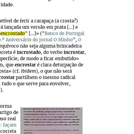
ridade.
etível de ferir a carapaça (a crosta?)
á lançada um versão em prata [...] e
"
encrostado
" [...]» ("
Banco de Portugal
0.º Aniversário do jornal O Minho
",
O
equívoco não seja alguma brincadeira
orreta é
incrustado
, do verbo
incrustar
,
perfície, de modo a ficar embutido»
ém, que
encrostar
é clara deturpação de
osta» (cf.
ibidem
), o que não será
crostar
partilhem o mesmo radical
 tudo o que serve para envolver,
s
).
 forma
artigo de
aso real
s: façam
 correta