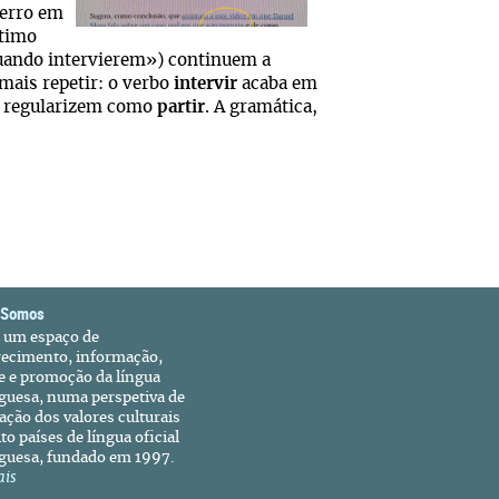
 erro em
ltimo
quando intervierem») continuem a
emais repetir: o verbo
intervir
acaba em
 o regularizem como
partir
. A gramática,
 Somos
é um espaço de
recimento, informação,
e e promoção da língua
guesa, numa perspetiva de
ação dos valores culturais
to países de língua oficial
guesa, fundado em 1997.
ais