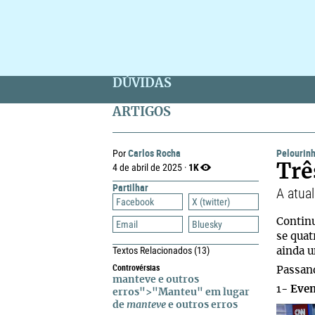
DÚVIDAS
ARTIGOS
Carlos Rocha
Pelourin
Por
1K
4 de abril de 2025 ·
Trê
Partilhar
A atua
Facebook
X (twitter)
Continu
Email
Bluesky
se quat
Textos Relacionados
(13)
ainda u
Controvérsias
Passan
manteve e outros
1-
Even
erros">"Manteu" em lugar
de
manteve
e outros erros