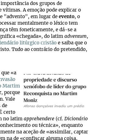
a importância dos grupos de
e vítimas. A emoção pode explicar o
de "advento", em lugar de
evento
, o
cessar mentalmente o léxico tem
ença têm foneticamente, e dá-se a
gnifica «chegada», do latim
adventum
,
lendário litúrgico cristão
e saiba que o
sto. Tudo ao contrário do pretendido,
 que «a
invasão
no Martim
r
, porque
m. Vale
 de
É certo
m no latim
apprehendere
(cf.
Dicionário
 conhecimento ou técnica», enquanto
lmente na aceção de «assimilar, captar
m na de «confiscar alguma coisa,