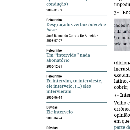
condução)
impedin
2009-01-09
3- "Enc
Pelourinho
Desgraçados verbos
intervir
e
haver
...
José Raimundo Correia De Almeida •
2008-07-07
Pelourinho
Um “intervido” nada
abonatório
(dicion
2006-12-21
incrust
exatame
Pelourinho
Eu intervim, tu intervieste,
latino,
ele interveio, (...) eles
cobrir;
intervieram
3-
Inte
2006-06-14
Velho e
Dúvidas
errónea
Ele interveio
opinião
2003-04-24
em que 
Dúvidas
parte d