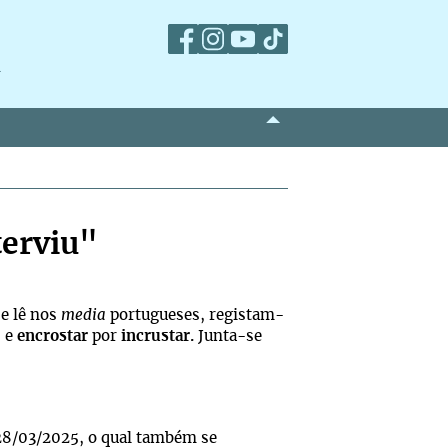
m
terviu"
 e lê nos
media
portugueses, registam-
; e
encrostar
por
incrustar.
Junta-se
8/03/2025, o qual também se