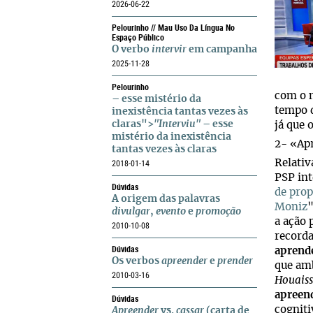
2026-06-22
Pelourinho // Mau Uso Da Língua No
Espaço Público
O verbo
intervir
em campanha
2025-11-28
Pelourinho
com o 
– esse mistério da
tempo d
inexistência tantas vezes às
claras">
"Interviu"
– esse
já que 
mistério da inexistência
2- «Ap
tantas vezes às claras
Relativ
2018-01-14
PSP int
Dúvidas
de prop
A origem das palavras
Moniz
divulgar
,
evento
e
promoção
a ação 
2010-10-08
record
Dúvidas
aprend
Os verbos
apreender
e
prender
que amb
2010-03-16
Houaiss
apreen
Dúvidas
cognit
Apreender
vs.
cassar
(carta de