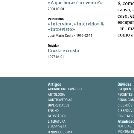
«A que horas é o evento?»
é, com
2000-08-08
causa,
caso, 
Pelourinho
escapar
«Interviu», «intervido» &
-
ir
, ma
«intrevisto»
como a 
José Mario Costa • 1999-02-11
Dúvidas
Crosta e crusta
1997-06-01
Artigos
Dúvidas
ACORDO ORTOGRÁFICO
FREQUENT
ANTOLOGIA
RECENTES
CONTROVÉRSIAS
ERROS CO
DIVERSIDADES
CIBERDÚVI
ENSINO
CIBERDÚVI
GLOSSÁRIOS
ENVIE-NOS
Atualida
LITERATURA
NOTÍCIAS
LUSOFONIAS
MONTRA DE
O NOSSO IDIOMA