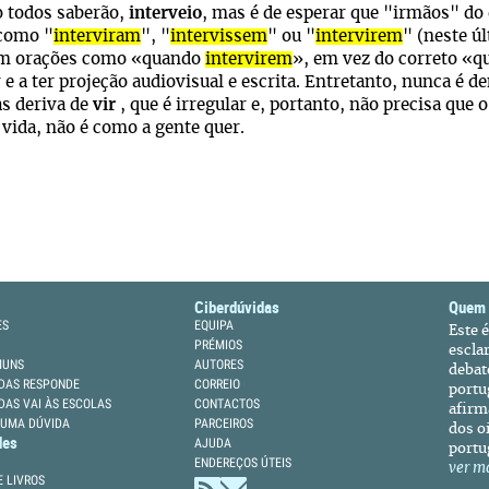
o todos saberão,
interveio
, mas é de esperar que "irmãos" do
 como "
interviram
", "
intervissem
" ou "
intervirem
" (neste ú
em orações como «quando
intervirem
», em vez do correto «
 e a ter projeção audiovisual e escrita. Entretanto, nunca é d
s deriva de
vir
, que é irregular e, portanto, não precisa que
vida, não é como a gente quer.
Ciberdúvidas
Quem
ES
EQUIPA
Este 
PRÉMIOS
escla
MUNS
AUTORES
debat
DAS RESPONDE
CORREIO
portu
DAS VAI ÀS ESCOLAS
CONTACTOS
afirm
 UMA DÚVIDA
PARCEIROS
dos oi
des
AJUDA
portu
ENDEREÇOS ÚTEIS
ver m
 LIVROS