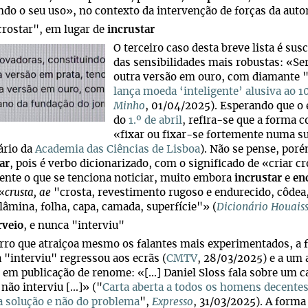
do o seu uso», no contexto da intervenção de forças da auto
rostar", em lugar de
incrustar
O terceiro caso desta breve lista é susc
das sensibilidades mais robustas: «Ser
outra versão em ouro, com diamante 
lança moeda ‘inteligente’ alusiva ao 1
Minho
, 01/04/2025). Esperando que o 
do
1.º de abril
, refira-se que a forma c
«fixar ou fixar-se fortemente numa su
ário da
Academia das Ciências de Lisboa
). Não se pense, por
ar
, pois é verbo dicionarizado, com o significado de «criar cr
nte o que se tenciona noticiar, muito embora
incrustar
e
en
 «
crusta, ae
"crosta, revestimento rugoso e endurecido, côdea,
 lâmina, folha, capa, camada, superfície"» (
Dicionário Houais
rveio
, e nunca "interviu"
rro que atraiçoa mesmo os falantes mais experimentados, a
 "interviu" regressou aos ecrãs (
CMTV
, 28/03/2025) e a um 
 em publicação de renome: «[...] Daniel Sloss fala sobre um c
não interviu [...]» ("
Carta aberta a todos os homens decente
a solução e não do problema
",
Expresso
, 31/03/2025). A forma