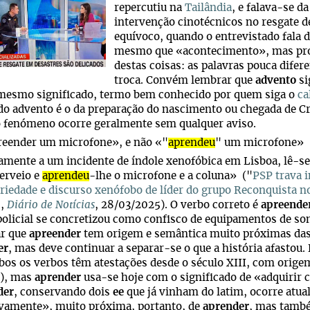
repercutiu na
Tailândia
, e falava-se d
intervenção cinotécnicos no resgate d
equívoco, quando o entrevistado fala 
mesmo que «acontecimento», mas pro
destas coisas: as palavras pouca difer
troca. Convém lembrar que
advento
si
mesmo significado, termo bem conhecido por quem siga o
ca
o advento é o da preparação do nascimento ou chegada de Cri
o fenómeno ocorre geralmente sem qualquer aviso.
reender um microfone», e não «"
aprendeu
" um microfone»
amente a um incidente de índole xenofóbica em Lisboa, lê-se
erveio e
aprendeu
-lhe o microfone e a coluna» ("
PSP trava 
riedade e discurso xenófobo de líder do grupo Reconquista 
",
Diário de Notícias
, 28/03/2025). O verbo correto é
apreende
policial se concretizou como confisco de equipamentos de so
ar que
apreender
tem origem e semântica muito próximas das
er
, mas deve continuar a separar-se o que a história afastou. 
os os verbos têm atestações desde o século XIII, com orige
), mas
aprender
usa-se hoje com o significado de «adquirir
der
, conservando dois
ee
que já vinham do latim, ocorre atua
ivamente», muito próxima, portanto, de
aprender
, mas també