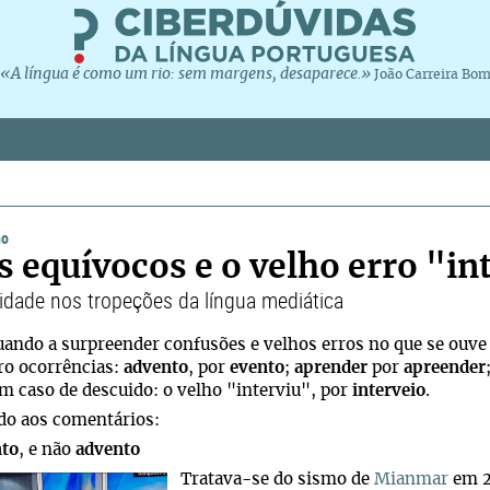
«A língua é como um rio: sem margens, desaparece.»
João Carreira Bo
ho
s equívocos e o velho erro "in
lidade nos tropeções da língua mediática
ando a surpreender confusões e velhos erros no que se ouve
ro ocorrências:
advento
, por
evento
;
aprender
por
apreender
m caso de descuido: o velho "interviu", por
interveio
.
do aos comentários:
to
, e não
advento
Tratava-se do sismo de
Mianmar
em 2