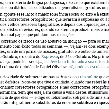
as, em matéria de língua portuguesa, não creio que existam ho
ios ou diários, especializados ou generalistas, gratuitos ou 
 aponte esse facto à maior tolerância social ao erro e à exis
ica (correctores ortográficos) que levaram à supressão ou à 
 dos velhos revisores tipográficos e depois dos copidesques, 
jornalistas e revisores, quando existem, a produzir mais e m
rios mal pagos que pululam nas redacções…
orrendo os riscos de uso abusivo da indução — para os mais 
imento com êxito todas as semanas —, vejam-se dois exempl
tes, um de um jornal de massas, gratuito, e o outro de um s
e Outubro, e o outro do
Expresso
, de 23 de Outubro. No prim
cabeça
, pode ler-se: «[...]
se
tiver
bem hidratado a sua urina d
l coluna de opinião de Daniel Oliveira: «
Quando as escolas e 
curiosidade de submeter ambas as frases ao
FLip online
que a
er defeitos. Note-se que tive o cuidado, quando me referi às
 chamar correctores ortográficos e não correctores ortográfi
ominam. Sem que esteja em causa a valia destes utilíssimos
ncia de que eles — e digo eu felizmente, sob pena de uma ai
erão integralmente substitutos da enorme subtileza e riquez