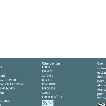
Ciberdúvidas
Quem
ES
EQUIPA
Este 
PRÉMIOS
escla
MUNS
AUTORES
debat
DAS RESPONDE
CORREIO
portu
DAS VAI ÀS ESCOLAS
CONTACTOS
afirm
 UMA DÚVIDA
PARCEIROS
dos oi
des
AJUDA
portu
ENDEREÇOS ÚTEIS
ver m
 LIVROS
S