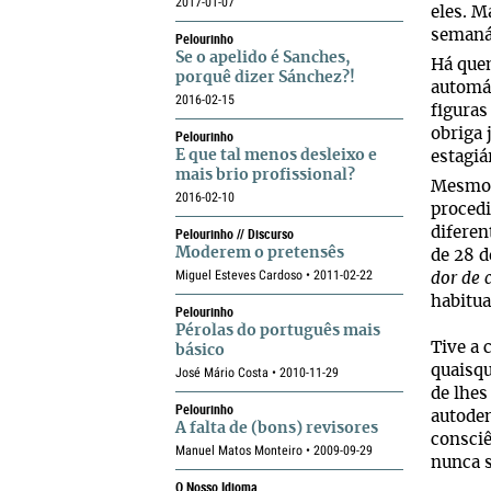
2017-01-07
eles. M
semanár
Pelourinho
Se o apelido é Sanches,
Há quem
porquê dizer Sánchez?!
automát
2016-02-15
figuras
obriga 
Pelourinho
E que tal menos desleixo e
estagiá
mais brio profissional?
Mesmo c
2016-02-10
proced
Pelourinho // Discurso
diferen
Moderem o pretensês
de 28 d
Miguel Esteves Cardoso • 2011-02-22
dor de 
habitua
Pelourinho
Pérolas do português mais
Tive a 
básico
quaisqu
José Mário Costa • 2010-11-29
de lhes
Pelourinho
autoden
A falta de (bons) revisores
consciê
Manuel Matos Monteiro • 2009-09-29
nunca s
O Nosso Idioma