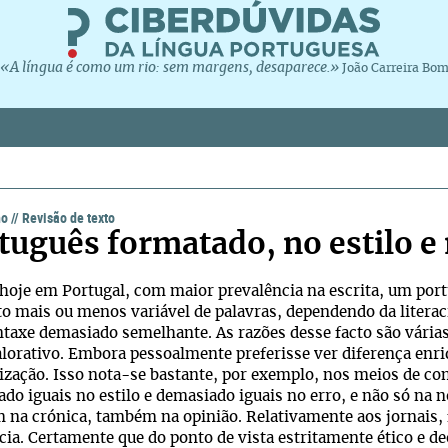
«A língua é como um rio: sem margens, desaparece.»
João Carreira Bo
ho
//
Revisão de texto
tuguês formatado, no estilo e 
hoje em Portugal, com maior prevalência na escrita, um po
o mais ou menos variável de palavras, dependendo da litera
taxe demasiado semelhante. As razões desse facto são várias
alorativo. Embora pessoalmente preferisse ver diferença enr
zação. Isso nota-se bastante, por exemplo, nos meios de co
do iguais no estilo e demasiado iguais no erro, e não só na
na crónica, também na opinião. Relativamente aos jornais, f
cia. Certamente que do ponto de vista estritamente ético e d