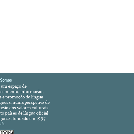
 Somos
é um espaço de
recimento, informação,
e e promoção da língua
guesa, numa perspetiva de
ação dos valores culturais
to países de língua oficial
guesa, fundado em 1997.
ais