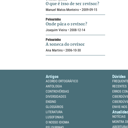
O que é isso de ser revisor?
Manuel Matos Monteiro • 2009-09-15
Pelourinho
Onde pára o revisor?
Joaquim Vieira • 2008-12-14
Pelourinho
A soneca do revisor
Ana Martins • 2006-10-30
Artigos
Dúvidas
ACORDO ORTOGRÁFICO
FREQUENT
ANTOLOGIA
RECENTES
CONTROVÉRSIAS
ERROS CO
DIVERSIDADES
CIBERDÚVI
ENSINO
CIBERDÚVI
GLOSSÁRIOS
ENVIE-NOS
Atualida
LITERATURA
NOTÍCIAS
LUSOFONIAS
MONTRA DE
O NOSSO IDIOMA
ABERTURA
PELOURINHO