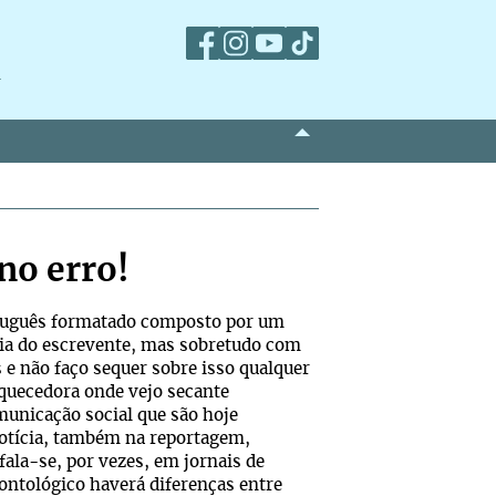
m
no erro!
rtuguês formatado composto por um
cia do escrevente, mas sobretudo com
 e não faço sequer sobre isso qualquer
iquecedora onde vejo secante
municação social que são hoje
 notícia, também na reportagem,
ala-se, por vezes, em jornais de
eontológico haverá diferenças entre