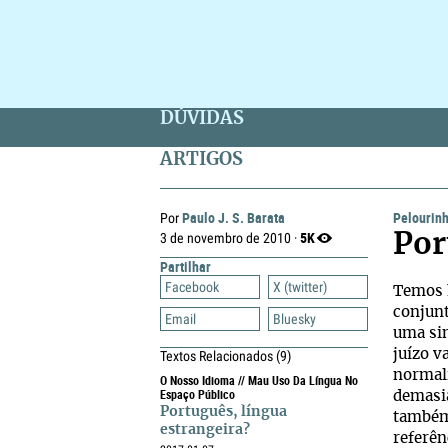
DÚVIDAS
ARTIGOS
Paulo J. S. Barata
Pelourin
Por
5K
3 de novembro de 2010 ·
Por
Partilhar
Facebook
X (twitter)
Temos 
conjunt
Email
Bluesky
uma sin
juízo v
Textos Relacionados
(9)
normali
O Nosso Idioma // Mau Uso Da Língua No
Espaço Público
demasia
Português, língua
também 
estrangeira?
referên