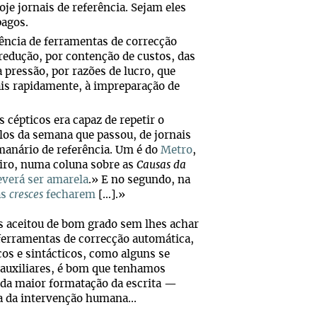
je jornais de referência. Sejam eles
pagos.
tência de ferramentas de correcção
redução, por contenção de custos, das
à pressão, por razões de lucro, que
ais rapidamente, à impreparação de
cépticos era capaz de repetir o
os da semana que passou, de jornais
emanário de referência. Um é do
Metro
,
eiro, numa coluna sobre as
Causas da
everá ser amarela
.» E no segundo, na
as
cresces
fecharem
[…].»
s aceitou de bom grado sem lhes achar
 ferramentas de correcção automática,
cos e sintácticos, como alguns se
 auxiliares, é bom que tenhamos
nda maior formatação da escrita —
a da intervenção humana...