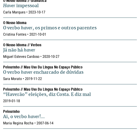
O Nosso Idioma // Gramática
Haver
impessoal
Carla Marques • 2023-10-17
O Nosso Idioma
O verbo
haver
, os primos e outros parentes
Cristina Fontes • 2021-10-01
O Nosso Idioma // Verbos
Já não há
haver
Miguel Esteves Cardoso • 2020-10-27
Pelourinho // Mau Uso Da Língua No Espaço Público
O verbo
haver
encharcado de dúvidas
Sara Morato • 2019-11-22
Pelourinho // Mau Uso Da Língua No Espaço Público
“Haverão” eleições, diz Costa. E diz mal
2019-01-18
Pelourinho
Ai, o verbo
haver
!...
Maria Regina Rocha • 2007-06-14