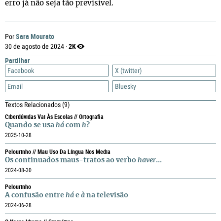
erro já não seja tão previsível.
Sara Mourato
Por
2K
30 de agosto de 2024 ·
Partilhar
Facebook
X (twitter)
Email
Bluesky
Textos Relacionados
(9)
Ciberdúvidas Vai Às Escolas // Ortografia
Quando se usa
há
com
h
?
2025-10-28
Pelourinho // Mau Uso Da Língua Nos Media
Os continuados maus-tratos ao verbo
haver
...
2024-08-30
Pelourinho
A confusão entre
há
e
à
na televisão
2024-06-28