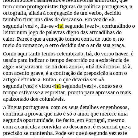
notícia sobre casamentos e reviravoltas amorosas, que
tem como protagonistas figuras da política portuguesa, a
ortografia, aliada à conjugação de um verbo, decidiu
também tirar uns dias de descanso. Em vez de «à
segunda [vez]», lia-se «
há
segunda [vez]», confundindo o
leitor num jogo de palavras digno das armadilhas do
calor. Parece que a emoção tomou conta de tudo e, no
meio do romance, o erro decidiu dar o ar da sua graça.
Como aqui tanto temos relembrado,
há
, do verbo
haver
, é
usado para indicar o tempo decorrido ou a existência de
algo: «separaram-se há dois anos», «há divórcios». Já
à
,
com acento grave, é a contração da preposição
a
com o
artigo definido
a
. Então, o que deveria ser «à
segunda [vez]» virou «
há
segunda [vez]», como se o
tempo estivesse a espreitar, pronto para apressar o mais
apaixonado dos colunáveis.
A língua portuguesa, com os seus detalhes engenhosos,
continua a provar que não é só o amor que merece uma
segunda oportunidade. De facto, em Portugal, mesmo
com a canícula a convidar ao descanso, é essencial que a
precisão se mantenha. Pode ser que à segunda vez este