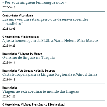
«Por aqui ninguém tem sangue puro»
2025-06-13
Controvérsias // Lusofonia
Era uma vez um estrangeiro que desejava aprender
"brasileiro"
2023-12-05
O Nosso Idioma // In Memoriam
A justa homenagem da FLUL a Maria Helena Mira Mateus
2022-10-25
Diversidades // Línguas Do Mundo
O ensino de línguas na Turquia
2022-10-11
Diversidades // As Línguas Na União Europeia
Carta Europeia para as Línguas Regionais e Minoritárias
2021-10-13
Diversidades
Viagem ao extraordinário mundo das línguas
2021-01-26
O Nosso Idioma // Língua Pluricêntrica E Multicultural