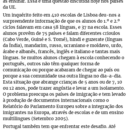
as ensinar. Essa é uma questão discutida hoje nos países
da UE.
Um inquérito feito em 410 escolas de Lisboa deu-nos a
surpreendente informação de que os alunos do 1.º e 2.º
ciclos falavam em casa 58 línguas, e 37 na escola. Esses
alunos provêm de 75 países e falam diferentes crioulos
(Cabo Verde, Guiné e S. Tomé), hindi e guzerate (línguas
da Índia), mandarim, russo, ucraniano e moldavo, urdo,
árabe e albanês, francês, inglês e italiano e tantas mais
línguas. Se muitos alunos chegam à escola conhecendo o
português, outros não têm qualquer forma de
comunicação ou porque acabaram de chegar ao país ou
porque a sua comunidade usa outra língua no dia-a-dia.
Esta situação que abrange crianças de 5 anos ou de 7, 10
ou 12 anos, pode trazer angústia e levar a um isolamento.
O problema preocupa os países de imigração e tem levado
à produção de documentos internacionais como o
Relatório do Parlamento Europeu sobre a integração dos
imigrantes na Europa, através de escolas e de um ensino
multilingues (Setembro 2005).
Portugal também tem que enfrentar este desafio. Até