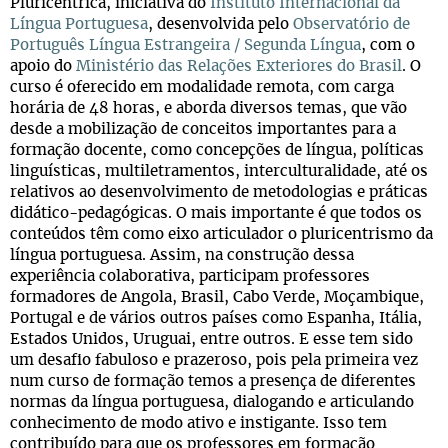
Pluricêntrica, iniciativa do
Instituto Internacional da
Língua Portuguesa
, desenvolvida pelo
Observatório de
Português Língua Estrangeira / Segunda Língua
, com o
apoio do
Ministério das Relações Exteriores do Brasil
. O
curso é oferecido em modalidade remota, com carga
horária de 48 horas, e aborda diversos temas, que vão
desde a mobilização de conceitos importantes para a
formação docente, como concepções de língua, políticas
linguísticas, multiletramentos, interculturalidade, até os
relativos ao desenvolvimento de metodologias e práticas
didático-pedagógicas. O mais importante é que todos os
conteúdos têm como eixo articulador o pluricentrismo da
língua portuguesa. Assim, na construção dessa
experiência colaborativa, participam professores
formadores de Angola, Brasil, Cabo Verde, Moçambique,
Portugal e de vários outros países como Espanha, Itália,
Estados Unidos, Uruguai, entre outros. E esse tem sido
um desafio fabuloso e prazeroso, pois pela primeira vez
num curso de formação temos a presença de diferentes
normas da língua portuguesa, dialogando e articulando
conhecimento de modo ativo e instigante. Isso tem
contribuído para que os professores em formação