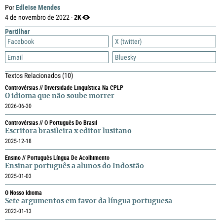
Edleise Mendes
Por
2K
4 de novembro de 2022 ·
Partilhar
Facebook
X (twitter)
Email
Bluesky
Textos Relacionados
(10)
Controvérsias // Diversidade Linguística Na CPLP
O idioma que não soube morrer
2026-06-30
Controvérsias // O Português Do Brasil
Escritora brasileira x editor lusitano
2025-12-18
Ensino // Português Língua De Acolhimento
Ensinar português a alunos do Indostão
2025-01-03
O Nosso Idioma
Sete argumentos em favor da língua portuguesa
2023-01-13