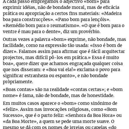
A cada passo empregamos o adjectivo «bom» para
exprimir idéias, não de bondade moral, mas de eficácia
prática ou apropriação a certos fins materiais: «Madeira
boa para construcções». «Pano bom para lençóis».
«Remédio bom para o reumatismo». «O que é bom para o
ventre é mau para o dente», diz um provérbio.
Outras vezes a palavra «bom» exprime, não bondade, mas
facilidade, como na expressão tão usada: «Isso é bom de
dizer». Falamos assim para afirmar que é fácil arquitectar
projectos, mas difícil pô-los em prática.» Essa é muito
boa», quere dizer que achamos engraçada qualquer coisa
que nos disseram: e «Boa vai ela!» exclama o povo para
significar estranheza ou espanto», e não bondade
pròpriamente.
«Boas contas» são na realidade «contas certas»; e «bom
nome» é fama, não de bondade, mas de honestidade.
Em muitos casos aparece o «bom» como sinónimo de
«feliz». Assim nas invocações religiosas, como «Bom
Sucesso», que é o parto feliz: «Senhora da Boa Hora» ou
«da Boa Morte», a quem se pede uma morte suave. O
mesmo se dá com os nomes de igrejas ou capelas «do