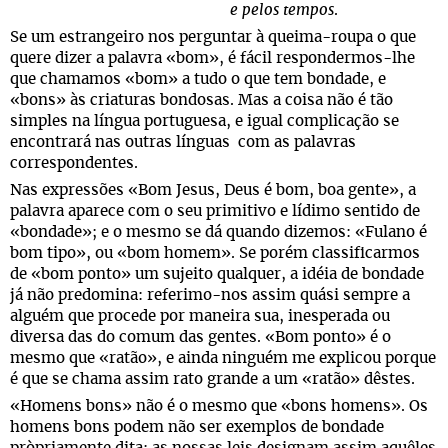
e pelos tempos
.
Se um estrangeiro nos perguntar à queima-roupa o que
quere dizer a palavra «bom», é fácil respondermos-lhe
que chamamos «bom» a tudo o que tem bondade, e
«bons» às criaturas bondosas. Mas a coisa não é tão
simples na língua portuguesa, e igual complicação se
encontrará nas outras línguas com as palavras
correspondentes.
Nas expressões «Bom Jesus, Deus é bom, boa gente», a
palavra aparece com o seu primitivo e lídimo sentido de
«bondade»; e o mesmo se dá quando dizemos: «Fulano é
bom tipo», ou «bom homem». Se porém classificarmos
de «bom ponto» um sujeito qualquer, a idéia de bondade
já não predomina: referimo-nos assim quási sempre a
alguém que procede por maneira sua, inesperada ou
diversa das do comum das gentes. «Bom ponto» é o
mesmo que «ratão», e ainda ninguém me explicou porque
é que se chama assim rato grande a um «ratão» dêstes.
«Homens bons» não é o mesmo que «bons homens». Os
homens bons podem não ser exemplos de bondade