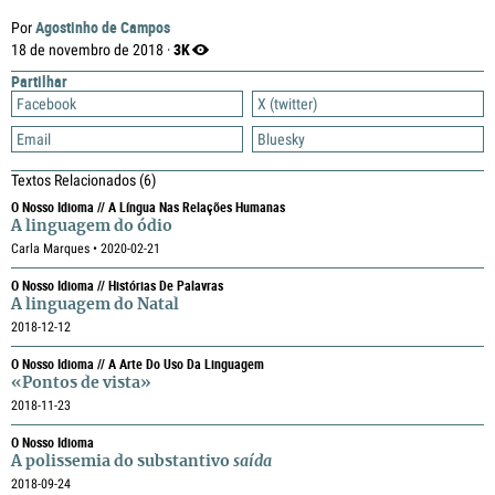
Agostinho de Campos
Por
3K
18 de novembro de 2018 ·
Partilhar
Facebook
X (twitter)
Email
Bluesky
Textos Relacionados
(6)
O Nosso Idioma // A Língua Nas Relações Humanas
A linguagem do ódio
Carla Marques • 2020-02-21
O Nosso Idioma // Histórias De Palavras
A linguagem do Natal
2018-12-12
O Nosso Idioma // A Arte Do Uso Da Linguagem
«Pontos de vista»
2018-11-23
O Nosso Idioma
A polissemia do substantivo
saída
2018-09-24