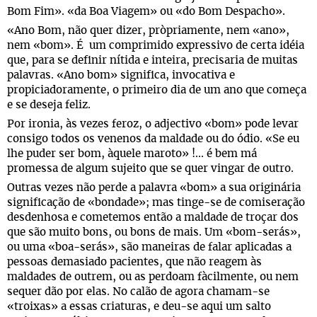
Bom Fim». «da Boa Viagem» ou «do Bom Despacho».
«Ano Bom, não quer dizer, pròpriamente, nem «ano»,
nem «bom». É um comprimido expressivo de certa idéia
que, para se definir nítida e inteira, precisaria de muitas
palavras. «Ano bom» significa, invocativa e
propiciadoramente, o primeiro dia de um ano que começa
e se deseja feliz.
Por ironia, às vezes feroz, o adjectivo «bom» pode levar
consigo todos os venenos da maldade ou do ódio. «Se eu
lhe puder ser bom, àquele maroto» !... é bem má
promessa de algum sujeito que se quer vingar de outro.
Outras vezes não perde a palavra «bom» a sua originária
significação de «bondade»; mas tinge-se de comiseração
desdenhosa e cometemos então a maldade de troçar dos
que são muito bons, ou bons de mais. Um «bom-serás»,
ou uma «boa-serás», são maneiras de falar aplicadas a
pessoas demasiado pacientes, que não reagem às
maldades de outrem, ou as perdoam fàcilmente, ou nem
sequer dão por elas. No calão de agora chamam-se
«troixas» a essas criaturas, e deu-se aqui um salto