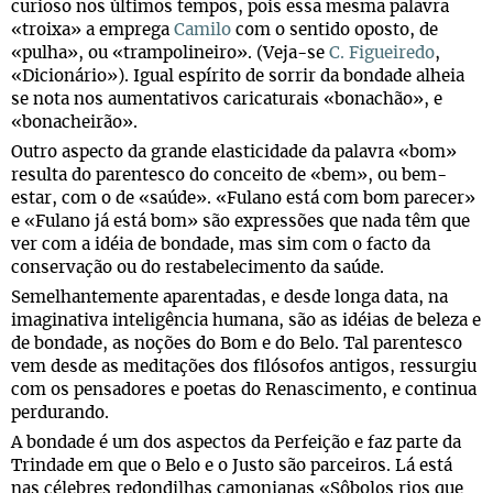
curioso nos últimos tempos, pois essa mesma palavra
«troixa» a emprega
Camilo
com o sentido oposto, de
«pulha», ou «trampolineiro». (Veja-se
C. Figueiredo
,
«Dicionário»). Igual espírito de sorrir da bondade alheia
se nota nos aumentativos caricaturais «bonachão», e
«bonacheirão».
Outro aspecto da grande elasticidade da palavra «bom»
resulta do parentesco do conceito de «bem», ou bem-
estar, com o de «saúde». «Fulano está com bom parecer»
e «Fulano já está bom» são expressões que nada têm que
ver com a idéia de bondade, mas sim com o facto da
conservação ou do restabelecimento da saúde.
Semelhantemente aparentadas, e desde longa data, na
imaginativa inteligência humana, são as idéias de beleza e
de bondade, as noções do Bom e do Belo. Tal parentesco
vem desde as meditações dos filósofos antigos, ressurgiu
com os pensadores e poetas do Renascimento, e continua
perdurando.
A bondade é um dos aspectos da Perfeição e faz parte da
Trindade em que o Belo e o Justo são parceiros. Lá está
nas célebres redondilhas camonianas «Sôbolos rios que