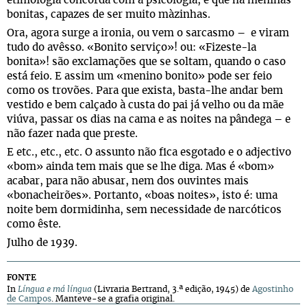
etimologia concorda com a psicologia, e que há meninas
bonitas, capazes de ser muito màzinhas.
Ora, agora surge a ironia, ou vem o sarcasmo – e viram
tudo do avêsso. «Bonito serviço»! ou: «Fizeste-la
bonita»! são exclamações que se soltam, quando o caso
está feio. E assim um «menino bonito» pode ser feio
como os trovões. Para que exista, basta-lhe andar bem
vestido e bem calçado à custa do pai já velho ou da mãe
viúva, passar os dias na cama e as noites na pândega – e
não fazer nada que preste.
E etc., etc., etc. O assunto não fica esgotado e o adjectivo
«bom» ainda tem mais que se lhe diga. Mas é «bom»
acabar, para não abusar, nem dos ouvintes mais
«bonacheirões». Portanto, «boas noites», isto é: uma
noite bem dormidinha, sem necessidade de narcóticos
como êste.
Julho de 1939.
FONTE
In
Língua e má língua
(Livraria Bertrand, 3.ª edição, 1945) de
Agostinho
de Campos
.
Manteve-se a grafia original.