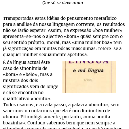
Que só se deve amar...
Transportadas estas idéias do pensamento metafísico
para a análise da nossa linguagem corrente, os resultados
não se farão esperar. Assim, na expressão «boa mulher»
apresenta-se-nos o ajectivo «bom» quási sempre com o
seu sentido próprio, moral; mas «uma mulher boa» tem
já significação em muitas bôcas masculinas: refere-se a
qualquer mulher sexualmente apetitosa.
É da língua actual êste
caso de sinonímia de
«bom» e «belo»; mas a
mistura dos dois
significados vem de longe
e cá se encontra no
qualificativo «bonito».
Todos usamos, e a cada passo, a palavra «bonito», sem
sabermos ou notarmos que ela é um diminutivo de
«bom». Etimològicamente, portanto, «uma bonita
boazinha». Contudo sabemos bem que nem sempre a