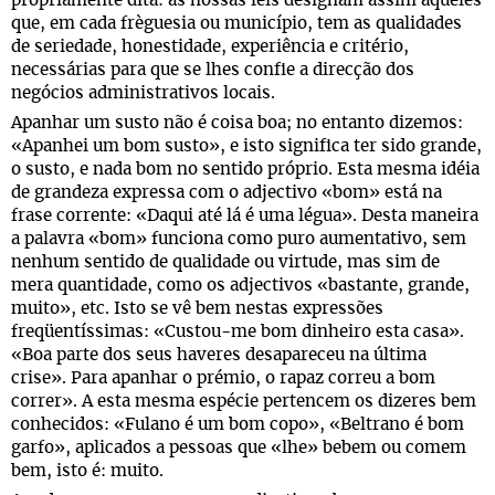
pròpriamente dita: as nossas leis designam assim aquêles
que, em cada frèguesia ou município, tem as qualidades
de seriedade, honestidade, experiência e critério,
necessárias para que se lhes confie a direcção dos
negócios administrativos locais.
Apanhar um susto não é coisa boa; no entanto dizemos:
«Apanhei um bom susto», e isto significa ter sido grande,
o susto, e nada bom no sentido próprio. Esta mesma idéia
de grandeza expressa com o adjectivo «bom» está na
frase corrente: «Daqui até lá é uma légua». Desta maneira
a palavra «bom» funciona como puro aumentativo, sem
nenhum sentido de qualidade ou virtude, mas sim de
mera quantidade, como os adjectivos «bastante, grande,
muito», etc. Isto se vê bem nestas expressões
freqüentíssimas: «Custou-me bom dinheiro esta casa».
«Boa parte dos seus haveres desapareceu na última
crise». Para apanhar o prémio, o rapaz correu a bom
correr». A esta mesma espécie pertencem os dizeres bem
conhecidos: «Fulano é um bom copo», «Beltrano é bom
garfo», aplicados a pessoas que «lhe» bebem ou comem
bem, isto é: muito.