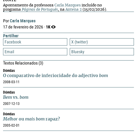
FONTE
Apontamento da professora
Carla Marques
incluído no
programa
Páginas de Português
, na
Antena 2
(15/02/2026).
Carla Marques
Por
1K
17 de fevereiro de 2026 ·
Partilhar
Facebook
X (twitter)
Email
Bluesky
Textos Relacionados
(3)
Dúvidas
O comparativo de inferioridade do adjectivo
bom
2008-03-11
Dúvidas
Bem
vs.
bom
2007-12-13
Dúvidas
Melhor
ou
mais bom
rapaz?
2005-02-01