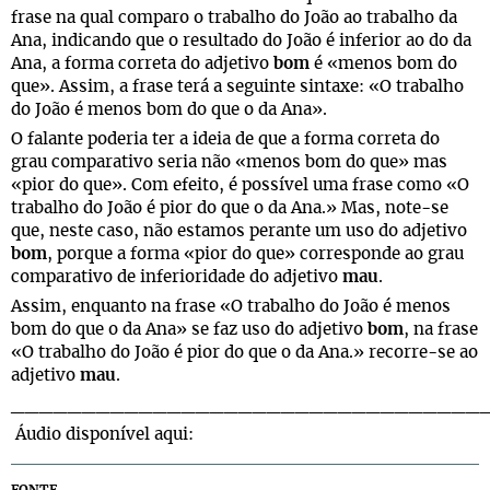
frase na qual comparo o trabalho do João ao trabalho da
Ana, indicando que o resultado do João é inferior ao do da
Ana, a forma correta do adjetivo
bom
é «menos bom do
que». Assim, a frase terá a seguinte sintaxe: «O trabalho
do João é menos bom do que o da Ana».
O falante poderia ter a ideia de que a forma correta do
grau comparativo seria não «menos bom do que» mas
«pior do que». Com efeito, é possível uma frase como «O
trabalho do João é pior do que o da Ana.» Mas, note-se
que, neste caso, não estamos perante um uso do adjetivo
bom
, porque a forma «pior do que» corresponde ao grau
comparativo de inferioridade do adjetivo
mau
.
Assim, enquanto na frase «O trabalho do João é menos
bom do que o da Ana» se faz uso do adjetivo
bom
, na frase
«O trabalho do João é pior do que o da Ana.» recorre-se ao
adjetivo
mau
.
_________________________________
Áudio disponível aqui: