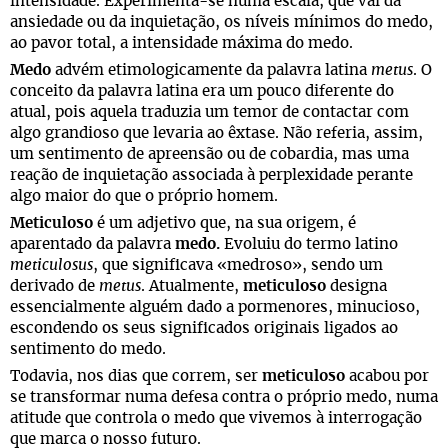
intensidade. Experimenta-se numa escala, que vai da
ansiedade ou da inquietação, os níveis mínimos do medo,
ao pavor total, a intensidade máxima do medo.
Medo
advém etimologicamente da palavra latina
metus
. O
conceito da palavra latina era um pouco diferente do
atual, pois aquela traduzia um temor de contactar com
algo grandioso que levaria ao êxtase. Não referia, assim,
um sentimento de apreensão ou de cobardia, mas uma
reação de inquietação associada à perplexidade perante
algo maior do que o próprio homem.
Meticuloso
é um adjetivo que, na sua origem, é
aparentado da palavra
medo.
Evoluiu do termo latino
meticulosus
, que significava «medroso», sendo um
derivado de
metus
. Atualmente,
meticuloso
designa
essencialmente alguém dado a pormenores, minucioso,
escondendo os seus significados originais ligados ao
sentimento do medo.
Todavia, nos dias que correm, ser
meticuloso
acabou por
se transformar numa defesa contra o próprio medo, numa
atitude que controla o medo que vivemos à interrogação
que marca o nosso futuro.