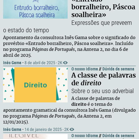
borralheiro, Páscoa
soalheira»
Expressões que preveem
o estado do tempo
Apontamento da consultora Inês Gama sobre o significado do
provérbio «Entrudo borralheiro, Páscoa soalheira». Incluído
no programa
Páginas de Português
, na Antena 2, no dia 6 de
abril de 2025.
Inês Gama
·
8 de abril de 2025
2K
·
O nosso idioma
//
Dúvida da semana
A classe de palavras
de
direito
Sobre o seu uso adverbial
A classe de palavras de
direito
é o tema do
apontamento gramatical da consultora Inês Gama (divulgado
no programa
Páginas de Português
, da Antena 2, em
12/01/2025).
Inês Gama
·
14 de janeiro de 2025
2K
·
O nosso idioma
//
Dúvida da semana