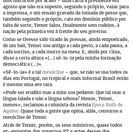
dois discursos por acaso – uma carta à presidente em
agosto que não era suposto, segundo o próprio, vazar para
a imprensa, e um ensaio gravado da tomada de posse que,
também segundo o próprio, caiu em domínio público por
falta de sorte, Temer falou, finalmente sem rodeios, à
nação pela primeira vez à frente do seu governo.
Como se tivesse sido tirado às pressas, ainda empoeirado,
de um baú, Temer soa antigo a cada gesto, a cada pausa, a
cada sorriso, a cada murro na mesa. E, ainda por cima,
disse a certa altura «(...) sê-lo-ia pela minha formação
democrática (...)».
«Sê-lo-ia» é a tal
mesóclise
– que, se não se usa todos os
dias em Portugal, no tropical e mais informal Brasil então
é mesmo uma ave rara.
«Pode ser erudito mas a mim soa pedante. Que tal usar a
língua falada e não a língua sebosa? Menos, Temer,
menos», reclamou a colunista da revista
Época
Ruth de
Aquino
. Quase toda a gente que opina, aliás, censurou a
mesóclise de Temer.
Atrás de Temer, porém, os seus ministros, quase todos
ex-apoiantes dos governos PT e antes desses dos