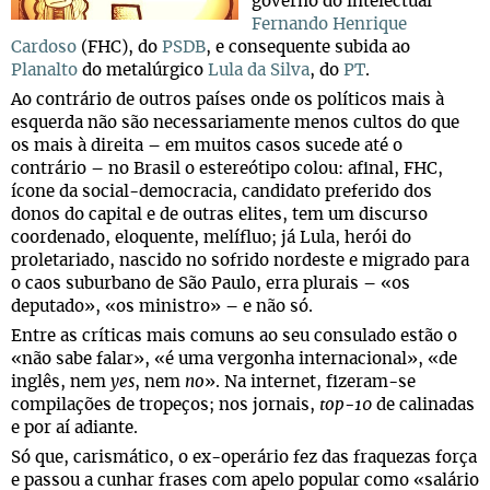
governo do intelectual
Fernando Henrique
Cardoso
(FHC), do
PSDB
, e consequente subida ao
Planalto
do metalúrgico
Lula da Silva
, do
PT
.
Ao contrário de outros países onde os políticos mais à
esquerda não são necessariamente menos cultos do que
os mais à direita – em muitos casos sucede até o
contrário – no Brasil o estereótipo colou: afinal, FHC,
ícone da social-democracia, candidato preferido dos
donos do capital e de outras elites, tem um discurso
coordenado, eloquente, melífluo; já Lula, herói do
proletariado, nascido no sofrido nordeste e migrado para
o caos suburbano de São Paulo, erra plurais – «os
deputado», «os ministro» – e não só.
Entre as críticas mais comuns ao seu consulado estão o
«não sabe falar», «é uma vergonha internacional», «de
inglês, nem
yes
, nem
no
». Na internet, fizeram-se
compilações de tropeços; nos jornais,
top-10
de calinadas
e por aí adiante.
Só que, carismático, o ex-operário fez das fraquezas força
e passou a cunhar frases com apelo popular como «salário