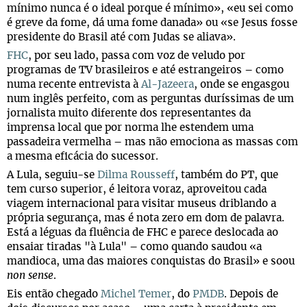
mínimo nunca é o ideal porque é mínimo», «eu sei como
é greve da fome, dá uma fome danada» ou «se Jesus fosse
presidente do Brasil até com Judas se aliava».
FHC
, por seu lado, passa com voz de veludo por
programas de TV brasileiros e até estrangeiros – como
numa recente entrevista à
Al-Jazeera
, onde se engasgou
num inglês perfeito, com as perguntas duríssimas de um
jornalista muito diferente dos representantes da
imprensa local que por norma lhe estendem uma
passadeira vermelha – mas não emociona as massas com
a mesma eficácia do sucessor.
A Lula, seguiu-se
Dilma Rousseff
, também do PT, que
tem curso superior, é leitora voraz, aproveitou cada
viagem internacional para visitar museus driblando a
própria segurança, mas é nota zero em dom de palavra.
Está a léguas da fluência de FHC e parece deslocada ao
ensaiar tiradas "à Lula" – como quando saudou «a
mandioca, uma das maiores conquistas do Brasil» e soou
non sense
.
Eis então chegado
Michel Temer
, do
PMDB
. Depois de