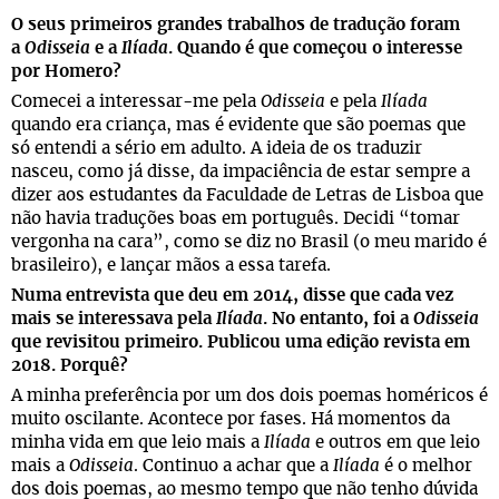
O seus primeiros grandes trabalhos de tradução foram
a
Odisseia
e a
Ilíada
. Quando é que começou o interesse
por Homero?
Comecei a interessar-me pela
Odisseia
e pela
Ilíada
quando era criança, mas é evidente que são poemas que
só entendi a sério em adulto. A ideia de os traduzir
nasceu, como já disse, da impaciência de estar sempre a
dizer aos estudantes da Faculdade de Letras de Lisboa que
não havia traduções boas em português. Decidi “tomar
vergonha na cara”, como se diz no Brasil (o meu marido é
brasileiro), e lançar mãos a essa tarefa.
Numa entrevista que deu em 2014, disse que cada vez
mais se interessava pela
Ilíada
. No entanto, foi a
Odisseia
que revisitou primeiro. Publicou uma edição revista em
2018. Porquê?
A minha preferência por um dos dois poemas homéricos é
muito oscilante. Acontece por fases. Há momentos da
minha vida em que leio mais a
Ilíada
e outros em que leio
mais a
Odisseia
. Continuo a achar que a
Ilíada
é o melhor
dos dois poemas, ao mesmo tempo que não tenho dúvida