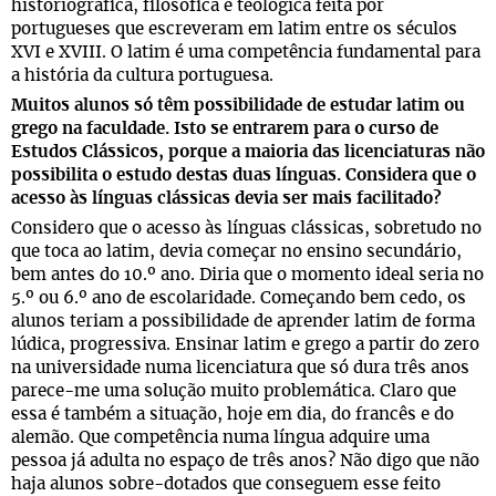
historiográfica, filosófica e teológica feita por
portugueses que escreveram em latim entre os séculos
XVI e XVIII. O latim é uma competência fundamental para
a história da cultura portuguesa.
Muitos alunos só têm possibilidade de estudar latim ou
grego na faculdade. Isto se entrarem para o curso de
Estudos Clássicos, porque a maioria das licenciaturas não
possibilita o estudo destas duas línguas. Considera que o
acesso às línguas clássicas devia ser mais facilitado?
Considero que o acesso às línguas clássicas, sobretudo no
que toca ao latim, devia começar no ensino secundário,
bem antes do 10.º ano. Diria que o momento ideal seria no
5.º ou 6.º ano de escolaridade. Começando bem cedo, os
alunos teriam a possibilidade de aprender latim de forma
lúdica, progressiva. Ensinar latim e grego a partir do zero
na universidade numa licenciatura que só dura três anos
parece-me uma solução muito problemática. Claro que
essa é também a situação, hoje em dia, do francês e do
alemão. Que competência numa língua adquire uma
pessoa já adulta no espaço de três anos? Não digo que não
haja alunos sobre-dotados que conseguem esse feito