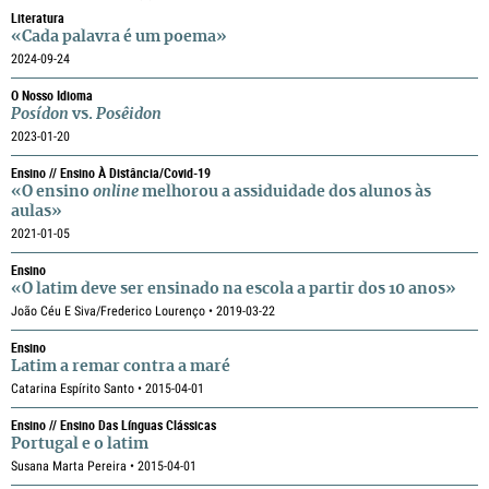
Literatura
«Cada palavra é um poema»
2024-09-24
O Nosso Idioma
Posídon
vs.
Posêidon
2023-01-20
Ensino // Ensino À Distância/Covid-19
«O ensino
online
melhorou a assiduidade dos alunos às
aulas»
2021-01-05
Ensino
«O latim deve ser ensinado na escola a partir dos 10 anos»
João Céu E Siva/Frederico Lourenço • 2019-03-22
Ensino
Latim a remar contra a maré
Catarina Espírito Santo • 2015-04-01
Ensino // Ensino Das Línguas Clássicas
Portugal e o latim
Susana Marta Pereira • 2015-04-01