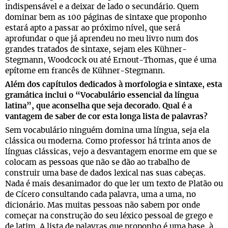
indispensável e a deixar de lado o secundário. Quem
dominar bem as 100 páginas de sintaxe que proponho
estará apto a passar ao próximo nível, que será
aprofundar o que já aprendeu no meu livro num dos
grandes tratados de sintaxe, sejam eles Kühner-
Stegmann, Woodcock ou até Ernout-Thomas, que é uma
epítome em francês de Kühner-Stegmann.
Além dos capítulos dedicados à morfologia e sintaxe, esta
gramática inclui o “Vocabulário essencial da língua
latina”, que aconselha que seja decorado. Qual é a
vantagem de saber de cor esta longa lista de palavras?
Sem vocabulário ninguém domina uma língua, seja ela
clássica ou moderna. Como professor há trinta anos de
línguas clássicas, vejo a desvantagem enorme em que se
colocam as pessoas que não se dão ao trabalho de
construir uma base de dados lexical nas suas cabeças.
Nada é mais desanimador do que ler um texto de Platão ou
de Cícero consultando cada palavra, uma a uma, no
dicionário. Mas muitas pessoas não sabem por onde
começar na construção do seu léxico pessoal de grego e
de latim. A lista de palavras que proponho é uma base, à