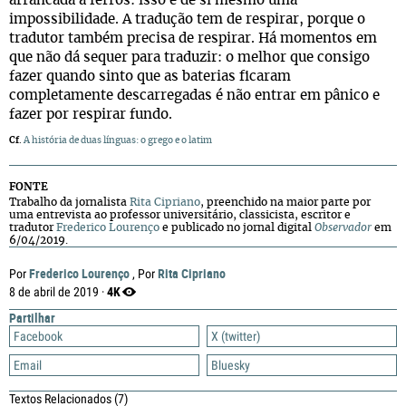
arrancada a ferros: isso é de si mesmo uma
impossibilidade. A tradução tem de respirar, porque o
tradutor também precisa de respirar. Há momentos em
que não dá sequer para traduzir: o melhor que consigo
fazer quando sinto que as baterias ficaram
completamente descarregadas é não entrar em pânico e
fazer por respirar fundo.
Cf
.
A história de duas línguas: o grego e o latim
FONTE
Trabalho da jornalista
Rita Cipriano
, preenchido na maior parte por
uma entrevista ao professor universitário, classicista, escritor e
tradutor
Frederico Lourenço
e publicado no jornal digital
Observador
em
6/04/2019.
Frederico Lourenço
Rita Cipriano
Por
, Por
4K
8 de abril de 2019 ·
Partilhar
Facebook
X (twitter)
Email
Bluesky
Textos Relacionados
(7)