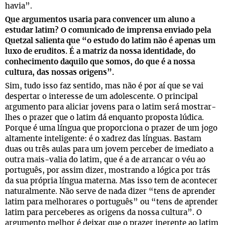
havia”.
Que argumentos usaria para convencer um aluno a
estudar latim? O comunicado de imprensa enviado pela
Quetzal salienta que “o estudo do latim não é apenas um
luxo de eruditos. É a matriz da nossa identidade, do
conhecimento daquilo que somos, do que é a nossa
cultura, das nossas origens”.
Sim, tudo isso faz sentido, mas não é por aí que se vai
despertar o interesse de um adolescente. O principal
argumento para aliciar jovens para o latim será mostrar-
lhes o prazer que o latim dá enquanto proposta lúdica.
Porque é uma língua que proporciona o prazer de um jogo
altamente inteligente: é o xadrez das línguas. Bastam
duas ou três aulas para um jovem perceber de imediato a
outra mais-valia do latim, que é a de arrancar o véu ao
português, por assim dizer, mostrando a lógica por trás
da sua própria língua materna. Mas isso tem de acontecer
naturalmente. Não serve de nada dizer “tens de aprender
latim para melhorares o português” ou “tens de aprender
latim para perceberes as origens da nossa cultura”. O
argumento melhor é deixar que o prazer inerente ao latim