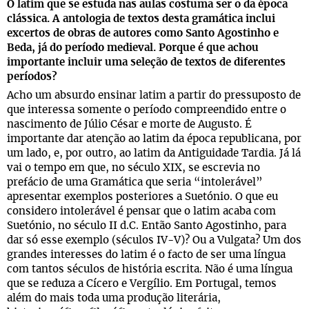
O latim que se estuda nas aulas costuma ser o da época
clássica. A antologia de textos desta gramática inclui
excertos de obras de autores como Santo Agostinho e
Beda, já do período medieval. Porque é que achou
importante incluir uma seleção de textos de diferentes
períodos?
Acho um absurdo ensinar latim a partir do pressuposto de
que interessa somente o período compreendido entre o
nascimento de Júlio César e morte de Augusto. É
importante dar atenção ao latim da época republicana, por
um lado, e, por outro, ao latim da Antiguidade Tardia. Já lá
vai o tempo em que, no século XIX, se escrevia no
prefácio de uma Gramática que seria “intolerável”
apresentar exemplos posteriores a Suetónio. O que eu
considero intolerável é pensar que o latim acaba com
Suetónio, no século II d.C. Então Santo Agostinho, para
dar só esse exemplo (séculos IV-V)? Ou a Vulgata? Um dos
grandes interesses do latim é o facto de ser uma língua
com tantos séculos de história escrita. Não é uma língua
que se reduza a Cícero e Vergílio. Em Portugal, temos
além do mais toda uma produção literária,