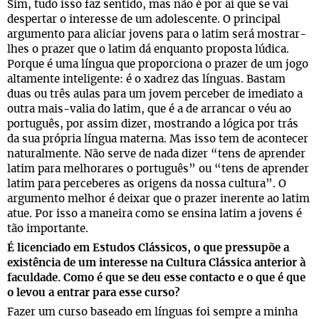
Sim, tudo isso faz sentido, mas não é por aí que se vai
despertar o interesse de um adolescente. O principal
argumento para aliciar jovens para o latim será mostrar-
lhes o prazer que o latim dá enquanto proposta lúdica.
Porque é uma língua que proporciona o prazer de um jogo
altamente inteligente: é o xadrez das línguas. Bastam
duas ou três aulas para um jovem perceber de imediato a
outra mais-valia do latim, que é a de arrancar o véu ao
português, por assim dizer, mostrando a lógica por trás
da sua própria língua materna. Mas isso tem de acontecer
naturalmente. Não serve de nada dizer “tens de aprender
latim para melhorares o português” ou “tens de aprender
latim para perceberes as origens da nossa cultura”. O
argumento melhor é deixar que o prazer inerente ao latim
atue. Por isso a maneira como se ensina latim a jovens é
tão importante.
É licenciado em Estudos Clássicos, o que pressupõe a
existência de um interesse na Cultura Clássica anterior à
faculdade. Como é que se deu esse contacto e o que é que
o levou a entrar para esse curso?
Fazer um curso baseado em línguas foi sempre a minha