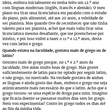
ideia, embora inicialmente eu tenha feito um 12.º ano
com línguas modernas (inglês, francês e alemão). O meu
plano era tirar uma licenciatura em paralelo com o estudo
do piano, pois alimentei, até aos 20 anos, a veleidade de
ser pianista. Mas quando tive de reconhecer que não tinha
talento para ser pianista, achei que mais valia tirar uma
licenciatura mesmo desafiante, que me preenchesse por
inteiro, e por isso voltei a fazer o 11.º e 12.º anos, desta
vez com latim e grego.
Quando estava na faculdade, gostava mais de grego ou de
latim?
Gostava mais de grego porque, no 1.º e 2.º anos da
faculdade, tive aulas muito boas de grego. Mas gostei
suficientemente de latim para ter optado por seguir latim,
e não grego, no mestrado. Na verdade gostava de ambas
as línguas e ainda gosto das duas, embora o grego me seja
animicamente mais necessário do que o latim. Acho que o
grego tornou-se uma espécie de droga para mim. Imagino
que ficaria doente se passasse muitos dias sem ler grego.
Nem vou experimentar! Conto ler grego todos os dias até
ao fim da minha vida.