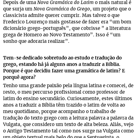
Depois de uma
Nova Gramática do Latim
o mais natural é
que surja um
Nova Gramática do Grego
, um projeto que o
classicista admite querer cumprir. Mas talvez o que
Frederico Lourenço mais gostasse de fazer era “um bom
dicionário grego-português”, que cobrisse ” a literatura
grega de Homero ao Novo Testamento”. Isso é “um
sonho que adoraria realizar”.
Tem-se dedicado sobretudo ao estudo e tradução do
grego, estando há já alguns anos a traduzir a Bíblia.
Porque é que decidiu fazer uma gramática de latim? E
porquê agora?
Tenho uma grande paixão pela língua latina e comecei, de
resto, o meu percurso profissional como professor de
latim do ensino secundário. Curiosamente, estes últimos
anos a traduzir a Bíblia têm trazido o latim de volta ao
meu quotidiano, porque acompanho o trabalho de
tradução do texto grego com a leitura palavra a palavra da
Vulgata, que considero um texto de alta beleza. Aliás, vejo
o Antigo Testamento tal como nos surge na Vulgata como
um objeto textual mais belo do que a Septuaginta, o