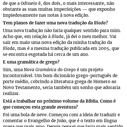
de que a
Odisseia
é, dos dois, o mais interessante, não
obstante as suas muitas imperfeições — que exponho
impiedosamente nas notas à nova edição.
Tem planos de fazer uma nova tradução da
Ilíada
?
Uma nova tradução não faria qualquer sentido para mim.
Acho que, em relação à
Ilíada
, já dei o meu melhor. Vai
sair em maio uma nova edição da minha tradução da
Ilíada
, mas é a mesma tradução publicada em 2005, que
se encontra esgotada há cerca de um ano.
E uma gramática de grego?
Sim, uma
Nova Gramática do Grego
é um projeto
incontornável. Um bom dicionário grego-português de
porte médio, cobrindo a literatura grega de Homero ao
Novo Testamento, seria também um sonho que adoraria
realizar.
Está a trabalhar no próximo volume da Bíblia. Como é
que começou esta grande aventura?
Foi uma bola de neve. Começou com a ideia de traduzir e
comentar o Evangelho de João, que é o texto em língua
grega que mais amo. Depois pensei que faria mais sentido