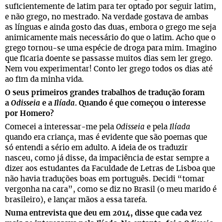
suficientemente de latim para ter optado por seguir latim,
e não grego, no mestrado. Na verdade gostava de ambas
as línguas e ainda gosto das duas, embora o grego me seja
animicamente mais necessário do que o latim. Acho que o
grego tornou-se uma espécie de droga para mim. Imagino
que ficaria doente se passasse muitos dias sem ler grego.
Nem vou experimentar! Conto ler grego todos os dias até
ao fim da minha vida.
O seus primeiros grandes trabalhos de tradução foram
a
Odisseia
e a
Ilíada
. Quando é que começou o interesse
por Homero?
Comecei a interessar-me pela
Odisseia
e pela
Ilíada
quando era criança, mas é evidente que são poemas que
só entendi a sério em adulto. A ideia de os traduzir
nasceu, como já disse, da impaciência de estar sempre a
dizer aos estudantes da Faculdade de Letras de Lisboa que
não havia traduções boas em português. Decidi “tomar
vergonha na cara”, como se diz no Brasil (o meu marido é
brasileiro), e lançar mãos a essa tarefa.
Numa entrevista que deu em 2014, disse que cada vez