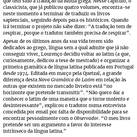
que tem sido a tradução da Bíblia grega. Nesse capítulo, o
classicista, que já publicou quatro volumes, encontra-se
neste momento a terminar de traduzir os livros
sapienciais, seguindo depois para os históricos. Quando
irá terminar o projeto não sabe dizer: “A tradução tem de
respirar, porque o tradutor também precisa de respirar”.
Apesar de os últimos anos da sua vida terem sido
dedicados ao grego, língua sem a qual admite que já não
conseguir viver, Lourenço decidiu voltar ao latim (a que,
curiosamente, dedicou a tese de mestrado) e organizar a
primeira gramática de língua latina publicada em Portugal
desde 1974. Editada em março pela Quetzal, a grande
diferença desta
Nova Gramática do Latim
em relação às
outras que existem no mercado livreiro está “no
horizonte que pretende transmitir”. “Não quero dar a
conhecer o latim de uma maneira que o torne mofento e
desinteressante”, explicou o tradutor numa entrevista
concedida por email por falta de disponibilidade para se
encontrar pessoalmente com o
Observador
. “O meu livro
pretende ser um argumento a favor do interesse
intrínseco da língua latina.”