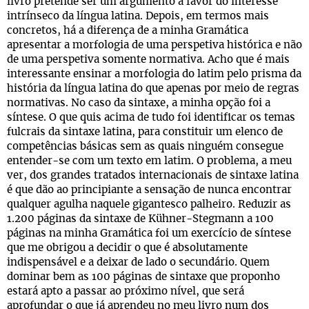
livro pretende ser um argumento a favor do interesse
intrínseco da língua latina. Depois, em termos mais
concretos, há a diferença de a minha Gramática
apresentar a morfologia de uma perspetiva histórica e não
de uma perspetiva somente normativa. Acho que é mais
interessante ensinar a morfologia do latim pelo prisma da
história da língua latina do que apenas por meio de regras
normativas. No caso da sintaxe, a minha opção foi a
síntese. O que quis acima de tudo foi identificar os temas
fulcrais da sintaxe latina, para constituir um elenco de
competências básicas sem as quais ninguém consegue
entender-se com um texto em latim. O problema, a meu
ver, dos grandes tratados internacionais de sintaxe latina
é que dão ao principiante a sensação de nunca encontrar
qualquer agulha naquele gigantesco palheiro. Reduzir as
1.200 páginas da sintaxe de Kühner-Stegmann a 100
páginas na minha Gramática foi um exercício de síntese
que me obrigou a decidir o que é absolutamente
indispensável e a deixar de lado o secundário. Quem
dominar bem as 100 páginas de sintaxe que proponho
estará apto a passar ao próximo nível, que será
aprofundar o que já aprendeu no meu livro num dos