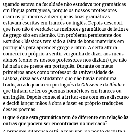
Quando estava na faculdade não estudava por gramáticas
em língua portuguesa, porque os nossos professores
eram os primeiros a dizer que as boas gramáticas
estavam escritas em francês ou inglês. Depois descobri
que isso não é verdade: as melhores gramáticas de latim e
de grego são em alemão. Um problema persistente dos
Estudos Clássicos tem sido a falta de bons materiais em
português para aprender grego e latim. A certa altura
comecei eu próprio a sentir vergonha de dizer aos meus
alunos (como os nossos professores nos diziam) que não
há nada que preste em português. Durante os meus
primeiros anos como professor da Universidade de
Lisboa, dizia aos estudantes que não havia nenhuma
tradução adequada em português da
Odisseia
e da
Ilíada
e
que tinham de ler os poemas homéricos em francês ou
em inglês. Depois comecei a irritar-me com esse discurso
e decidi lançar mãos à obra e fazer eu próprio traduções
desses poemas.
O que é que esta gramática tem de diferente em relação às
outras que podem ser encontradas no mercado?
A principal diferença está, a meu ver, no ponto de vista a