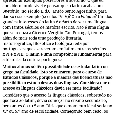
apresentar exemplos posteriores a Suetónio. O que eu
considero intolerável é pensar que o latim acaba com
Suetónio, no século II d.C. Então Santo Agostinho, para
dar só esse exemplo (séculos IV-V)? Ou a
Vulgata
? Um dos
grandes interesses do latim é o facto de ser uma língua
com tantos séculos de história escrita. Não é uma língua
que se reduza a Cícero e Vergílio. Em Portugal, temos
além do mais toda uma produção literária,
historiográfica, filosófica e teológica feita por
portugueses que escreveram em latim entre os séculos
XVI e XVIII. O latim é uma competência fundamental para
a história da cultura portuguesa.
Muitos alunos só têm possibilidade de estudar latim ou
grego na faculdade. Isto se entrarem para o curso de
Estudos Clássicos, porque a maioria das licenciaturas não
possibilita o estudo destas duas línguas. Considera que o
acesso às línguas clássicas devia ser mais facilitado?
Considero que o acesso às línguas clássicas, sobretudo no
que toca ao latim, devia começar no ensino secundário,
bem antes do 10.º ano. Diria que o momento ideal seria no
5.º ou 6.º ano de escolaridade. Começando bem cedo, os