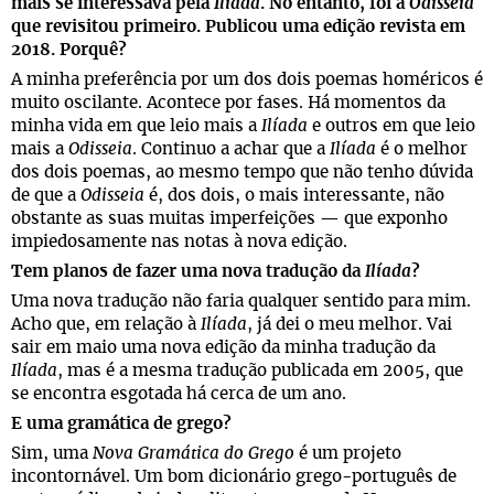
mais se interessava pela
Ilíada
. No entanto, foi a
Odisseia
que revisitou primeiro. Publicou uma edição revista em
2018. Porquê?
A minha preferência por um dos dois poemas homéricos é
muito oscilante. Acontece por fases. Há momentos da
minha vida em que leio mais a
Ilíada
e outros em que leio
mais a
Odisseia
. Continuo a achar que a
Ilíada
é o melhor
dos dois poemas, ao mesmo tempo que não tenho dúvida
de que a
Odisseia
é, dos dois, o mais interessante, não
obstante as suas muitas imperfeições — que exponho
impiedosamente nas notas à nova edição.
Tem planos de fazer uma nova tradução da
Ilíada
?
Uma nova tradução não faria qualquer sentido para mim.
Acho que, em relação à
Ilíada
, já dei o meu melhor. Vai
sair em maio uma nova edição da minha tradução da
Ilíada
, mas é a mesma tradução publicada em 2005, que
se encontra esgotada há cerca de um ano.
E uma gramática de grego?
Sim, uma
Nova Gramática do Grego
é um projeto
incontornável. Um bom dicionário grego-português de