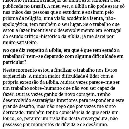
lusófono (a minha tradução da Bíblia está também a ser
publicada no Brasil). A meu ver, a Bíblia não pode estar só
nas mãos das pessoas que a estudam e ensinam pelo
prisma da religião; uma visão académica isenta, não-
apologética, tem também o seu lugar. Se o trabalho que
estou a fazer incentivar o desenvolvimento em Portugal
do estudo crítico-histórico da Bíblia, já me darei por
muito satisfeito.
No que diz respeito à Bíblia, em que é que tem estado a
trabalhar? Tem-se deparado com alguma dificuldade em
particular?
Neste momento estou a finalizar o trabalho nos livros
sapienciais. A minha maior dificuldade é lidar com a
própria extensão da Bíblia. Muitas vezes parece-me ser
um trabalho sobre-humano que não vou ser capaz de
fazer. Outras vezes ganho de novo coragem. Tenho
desenvolvido estratégias interiores para responder a este
grande desafio, mas não nego que por vezes me sinto
derrotado. Também tenho consciência de que seria um
louco, se, perante um trabalho desta envergadura, não
passasse por momentos de dúvida e de desânimo.