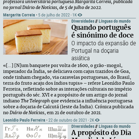
professora universitária portuguesa Margarita Correia, publicada
no jornal Diário de Notícias, de 5 de julho de 2022.
Margarita Correia
·
5 de julho de 2022
1K
·
Diversidades
//
Línguas do mundo
Quando português
é sinónimo de doce
O impacto da expansão de
Portugal na doçaria
asiática
«[...] [N]um banquete por volta de 1600, o grão-mogol,
imperador da Índia, se deliciava com cajus trazidos de Goa,
onde tinham chegado, via caravelas portuguesas, do Brasil,
terra do fruto acaju dos índios tupis» – refere Leonídio Paulo
Ferreira, refletindo sobre as interações culturais no império
português do séc. XVI e a propósito de um artigo do jornal
indiano
The Telegraph
que evidencia a influência portuguesa
sobre a doçaria de Calcutá (leste da Índia). Crónica publicada
no
Diário de Notícias
, em 21 de outubro de 2021.
Leonídio Paulo Ferreira
·
22 de outubro de 2021
2K
·
Diversidades
//
Línguas do mundo
A propósito do Dia