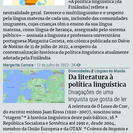
«A política linguística [da
Finlândia] reflete a
neutralidade geral: favorece o multilinguismo e o respeito
pela língua materna de cada um, incluindo das comunidades
imigrantes, cujas crianças têm o ensino da sua língua
materna, como língua de herança, assegurado pelo sistema
público» – assinala a linguista e professora universitária
portuguesa Margarita Correia, em crónica publicada no
Diário
de Notícias
de 11 de julho de 2022, a respeito da
contextualização histórica da política linguística atualmente
adotada pela Finlândia.
Margarita Correia
·
12 de julho de 2022
2K
·
Diversidades
//
Línguas do Mundo
Da literatura à
política linguística
Divagações de uma
linguista que gosta de ler
A releitura de
O Louco do Czar
,
do escritor estónio Jaan Kross (1920-2007), suscitou uma
"viagem"* à história linguística deste país báltico, 16.ª
República Socialista e Soviética até 1991 e, desde 2004,
membro da União Europeia e da OTAN
* Crónica da linguista e