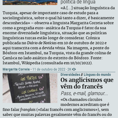
política de língua
«A [...] situação linguística da
Turquia, apesar de importante caso de estudo para a
sociolinguística, sobre o qual há tanto a dizer, é basicamente
desconhecida» – observa a linguista Margarita Correia sobre
como a geografia euro-asiática da Turquia é fator da sua
enorme diversidade linguística, situação que as politícas
linguísticas turcas estão longe de considerar. Crónica
publicada no
Diário de Notícias
em 10 de outubro de 2022 e
aqui transcrita com a devida vénia. Na imagem, a ponte do
Bósforo em Istambul, na Turquia, vista da grande colina de
Çamlıca no lado asiático do estreito do Bósforo. Fonte:
Istambul, Wikipedia (consultada em 10/10/2022).
Margarita Correia
·
11 de outubro de 2022
2K
·
Diversidades
//
Línguas do mundo
Os anglicismos que
vêm do francês
Pass
,
e-mail
,
glamour...
«Os chamados círculos
modernos acreditam que é
fino falar
franglais
(«falar francês com anglicismos»), sem
saber que muitas palavras geralmente vêm do francês ou do