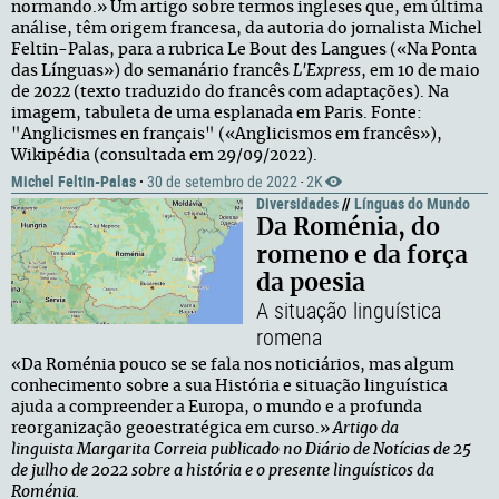
normando.» Um artigo sobre termos ingleses que, em última
análise, têm origem francesa, da autoria do jornalista Michel
Feltin-Palas, para a rubrica Le Bout des Langues («Na Ponta
das Línguas») do semanário francês
L'Express
, em 10 de maio
de 2022 (texto traduzido do francês com adaptações). Na
imagem, tabuleta de uma esplanada em Paris. Fonte:
"Anglicismes en français" («Anglicismos em francês»),
Wikipédia (consultada em 29/09/2022).
Michel Feltin-Palas
·
30 de setembro de 2022
2K
·
Diversidades
//
Línguas do Mundo
Da Roménia, do
romeno e da força
da poesia
A situação linguística
romena
«Da Roménia pouco se se fala nos noticiários, mas algum
conhecimento sobre a sua História e situação linguística
ajuda a compreender a Europa, o mundo e a profunda
reorganização geoestratégica em curso.»
Artigo da
linguista Margarita Correia publicado no Diário de Notícias de 25
de julho de 2022 sobre a história e o presente linguísticos da
Roménia.