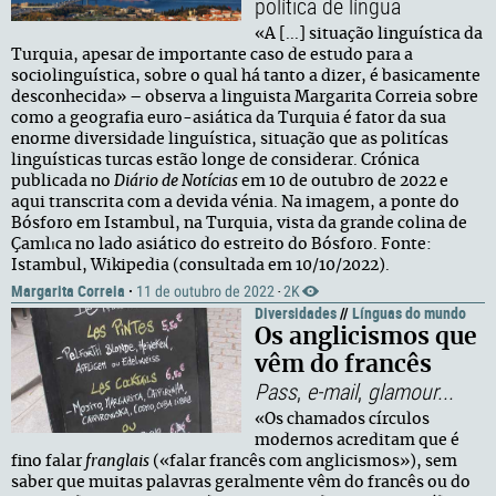
política de língua
«A [...] situação linguística da
Turquia, apesar de importante caso de estudo para a
sociolinguística, sobre o qual há tanto a dizer, é basicamente
desconhecida» – observa a linguista Margarita Correia sobre
como a geografia euro-asiática da Turquia é fator da sua
enorme diversidade linguística, situação que as politícas
linguísticas turcas estão longe de considerar. Crónica
publicada no
Diário de Notícias
em 10 de outubro de 2022 e
aqui transcrita com a devida vénia. Na imagem, a ponte do
Bósforo em Istambul, na Turquia, vista da grande colina de
Çamlıca no lado asiático do estreito do Bósforo. Fonte:
Istambul, Wikipedia (consultada em 10/10/2022).
Margarita Correia
·
11 de outubro de 2022
2K
·
Diversidades
//
Línguas do mundo
Os anglicismos que
vêm do francês
Pass
,
e-mail
,
glamour...
«Os chamados círculos
modernos acreditam que é
fino falar
franglais
(«falar francês com anglicismos»), sem
saber que muitas palavras geralmente vêm do francês ou do