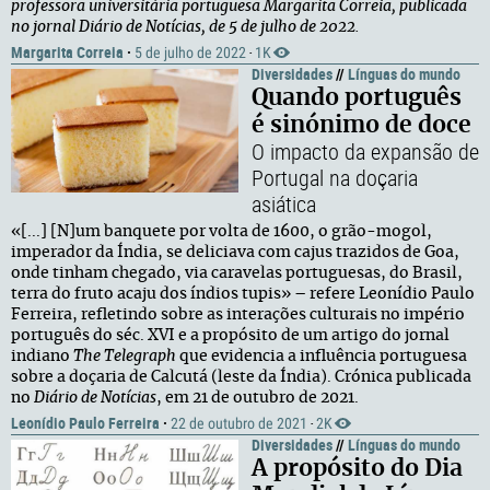
professora universitária portuguesa Margarita Correia, publicada
no jornal Diário de Notícias, de 5 de julho de 2022.
Margarita Correia
·
5 de julho de 2022
1K
·
Diversidades
//
Línguas do mundo
Quando português
é sinónimo de doce
O impacto da expansão de
Portugal na doçaria
asiática
«[...] [N]um banquete por volta de 1600, o grão-mogol,
imperador da Índia, se deliciava com cajus trazidos de Goa,
onde tinham chegado, via caravelas portuguesas, do Brasil,
terra do fruto acaju dos índios tupis» – refere Leonídio Paulo
Ferreira, refletindo sobre as interações culturais no império
português do séc. XVI e a propósito de um artigo do jornal
indiano
The Telegraph
que evidencia a influência portuguesa
sobre a doçaria de Calcutá (leste da Índia). Crónica publicada
no
Diário de Notícias
, em 21 de outubro de 2021.
Leonídio Paulo Ferreira
·
22 de outubro de 2021
2K
·
Diversidades
//
Línguas do mundo
A propósito do Dia