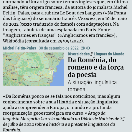
normando.» Um artigo sobre termos ingleses que, em última
análise, têm origem francesa, da autoria do jornalista Michel
Feltin-Palas, para a rubrica Le Bout des Langues («Na Ponta
das Línguas») do semanário francês
L'Express
, em 10 de maio
de 2022 (texto traduzido do francês com adaptações). Na
imagem, tabuleta de uma esplanada em Paris. Fonte:
"Anglicismes en français" («Anglicismos em francês»),
Wikipédia (consultada em 29/09/2022).
Michel Feltin-Palas
·
30 de setembro de 2022
2K
·
Diversidades
//
Línguas do Mundo
Da Roménia, do
romeno e da força
da poesia
A situação linguística
romena
«Da Roménia pouco se se fala nos noticiários, mas algum
conhecimento sobre a sua História e situação linguística
ajuda a compreender a Europa, o mundo e a profunda
reorganização geoestratégica em curso.»
Artigo da
linguista Margarita Correia publicado no Diário de Notícias de 25
de julho de 2022 sobre a história e o presente linguísticos da
Roménia.