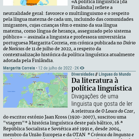
«A política linguística [da
Finlândia] reflete a
neutralidade geral: favorece o multilinguismo e o respeito
pela língua materna de cada um, incluindo das comunidades
imigrantes, cujas crianças têm o ensino da sua língua
materna, como língua de herança, assegurado pelo sistema
público» – assinala a linguista e professora universitária
portuguesa Margarita Correia, em crónica publicada no
Diário
de Notícias
de 11 de julho de 2022, a respeito da
contextualização histórica da política linguística atualmente
adotada pela Finlândia.
Margarita Correia
·
12 de julho de 2022
2K
·
Diversidades
//
Línguas do Mundo
Da literatura à
política linguística
Divagações de uma
linguista que gosta de ler
A releitura de
O Louco do Czar
,
do escritor estónio Jaan Kross (1920-2007), suscitou uma
"viagem"* à história linguística deste país báltico, 16.ª
República Socialista e Soviética até 1991 e, desde 2004,
membro da União Europeia e da OTAN
* Crónica da linguista e