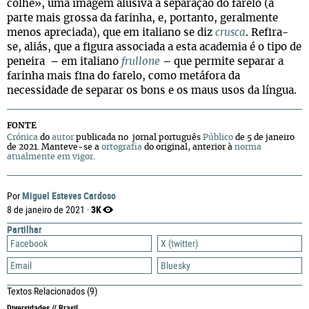
colhe», uma imagem alusiva à separação do farelo (a
parte mais grossa da farinha, e, portanto, geralmente
menos apreciada), que em italiano se diz
crusca
. Refira-
se, aliás, que a figura associada a esta academia é o tipo de
peneira – em italiano
frullone
– que permite separar a
farinha mais fina do farelo, como metáfora da
necessidade de separar os bons e os maus usos da língua.
FONTE
Crónica
do
autor
publicada no jornal português
Público
de 5 de janeiro
de 2021. Manteve-se a
ortografia
do original, anterior à
norma
atualmente em vigor
.
Miguel Esteves Cardoso
Por
3K
8 de janeiro de 2021 ·
Partilhar
Facebook
X (twitter)
Email
Bluesky
Textos Relacionados
(9)
Diversidades // Brasil