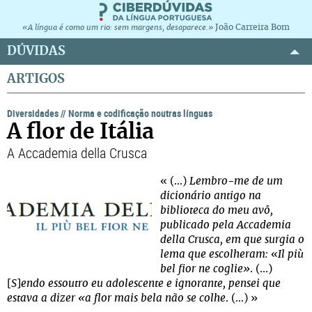
João Carreira Bom
«A língua é como um rio: sem margens, desaparece.»
DÚVIDAS
ARTIGOS
Diversidades
//
Norma e codificação noutras línguas
A flor de Itália
A Accademia della Crusca
« (...)
Lembro-me de um
dicionário antigo na
biblioteca do meu avô,
publicado pela Accademia
della Crusca, em que surgia o
lema que escolheram:
«
Il più
bel fior ne coglie»
. (...)
[
S
]
endo essoutro eu adolescente e ignorante, pensei que
estava a dizer «a flor mais bela não se colhe
. (...) »