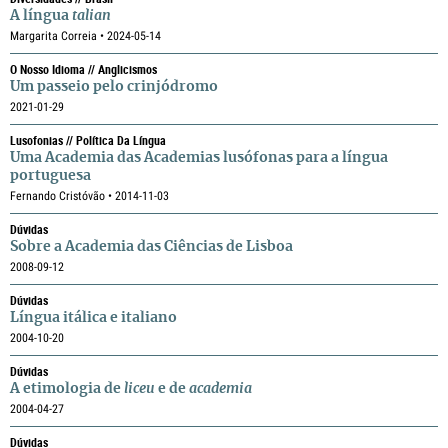
A língua
talian
Margarita Correia • 2024-05-14
O Nosso Idioma // Anglicismos
Um passeio pelo crinjódromo
2021-01-29
Lusofonias // Política Da Língua
Uma Academia das Academias lusófonas para a língua
portuguesa
Fernando Cristóvão • 2014-11-03
Dúvidas
Sobre a Academia das Ciências de Lisboa
2008-09-12
Dúvidas
Língua itálica e italiano
2004-10-20
Dúvidas
A etimologia de
liceu
e de
academia
2004-04-27
Dúvidas