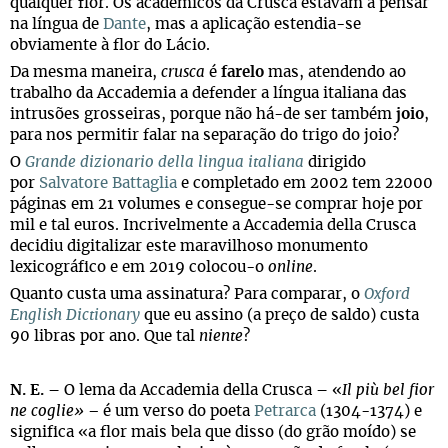
qualquer flor. Os académicos da Crusca estavam a pensar
na língua de
Dante
, mas a aplicação estendia-se
obviamente à flor do Lácio.
Da mesma maneira,
crusca
é
farelo
mas, atendendo ao
trabalho da Accademia a defender a língua italiana das
intrusões grosseiras, porque não há-de ser também
joio
,
para nos permitir falar na separação do trigo do joio?
O
Grande dizionario della lingua italiana
dirigido
por
Salvatore Battaglia
e completado em 2002 tem 22000
páginas em 21 volumes e consegue-se comprar hoje por
mil e tal euros. Incrivelmente a Accademia della Crusca
decidiu digitalizar este maravilhoso monumento
lexicográfico e em 2019 colocou-o
online
.
Quanto custa uma assinatura? Para comparar, o
Oxford
English Dictionary
que eu assino (a preço de saldo) custa
90 libras por ano. Que tal
niente
?
N. E.
– O lema da Accademia della Crusca – «
Il più bel fior
ne coglie» –
é um verso do poeta
Petrarca
(1304-1374) e
significa «a flor mais bela que disso (do grão moído) se