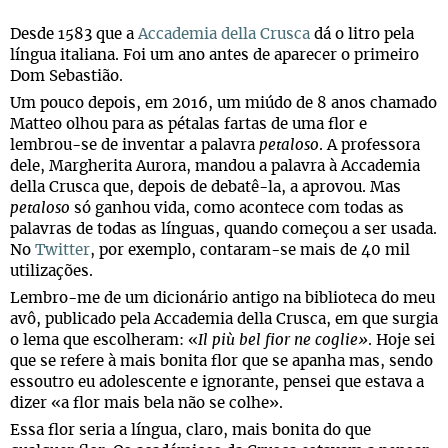
Desde 1583 que a
Accademia della Crusca
dá o litro pela
língua italiana. Foi um ano antes de aparecer o primeiro
Dom Sebastião.
Um pouco depois, em 2016, um miúdo de 8 anos chamado
Matteo olhou para as pétalas fartas de uma flor e
lembrou-se de inventar a palavra
petaloso
. A professora
dele, Margherita Aurora, mandou a palavra à Accademia
della Crusca que, depois de debatê-la, a aprovou. Mas
petaloso
só ganhou vida, como acontece com todas as
palavras de todas as línguas, quando começou a ser usada.
No
Twitter
, por exemplo, contaram-se mais de 40 mil
utilizações.
Lembro-me de um dicionário antigo na biblioteca do meu
avô, publicado pela Accademia della Crusca, em que surgia
o lema que escolheram: «
Il più bel fior ne coglie»
. Hoje sei
que se refere à mais bonita flor que se apanha mas, sendo
essoutro eu adolescente e ignorante, pensei que estava a
dizer «a flor mais bela não se colhe».
Essa flor seria a língua, claro, mais bonita do que