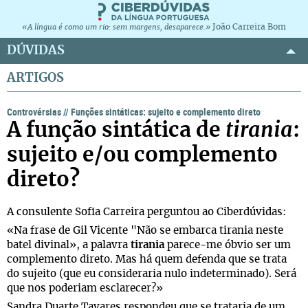
João Carreira Bom
«A língua é como um rio: sem margens, desaparece.»
DÚVIDAS
ARTIGOS
Controvérsias
//
Funções sintáticas: sujeito e complemento direto
A função sintática de
tirania
:
sujeito e/ou complemento
direto?
A consulente Sofia Carreira perguntou ao Ciberdúvidas:
«Na frase de Gil Vicente "Não se embarca tirania neste
batel divinal», a palavra
tirania
parece-me óbvio ser um
complemento direto. Mas há quem defenda que se trata
do sujeito (que eu consideraria nulo indeterminado). Será
que nos poderiam esclarecer?»
Sandra Duarte Tavares respondeu que se trataria de um