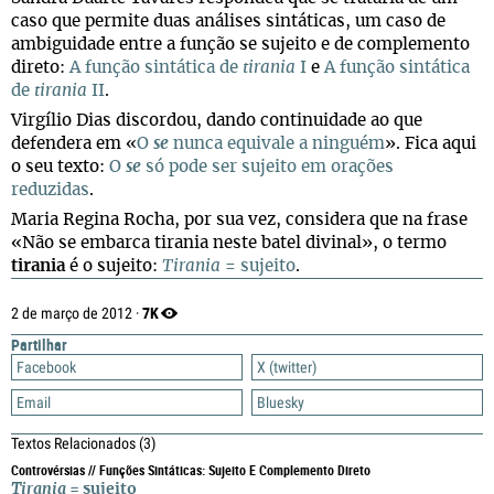
caso que permite duas análises sintáticas, um caso de
ambiguidade entre a função se sujeito e de complemento
direto:
A função sintática de
tirania
I
e
A função sintática
de
tirania
II
.
Virgílio Dias discordou, dando continuidade ao que
defendera em «
O
se
nunca equivale a ninguém
». Fica aqui
o seu texto:
O
se
só pode ser sujeito em orações
reduzidas
.
Maria Regina Rocha, por sua vez, considera que na frase
«Não se embarca tirania neste batel divinal», o termo
tirania
é o sujeito:
Tirania
= sujeito
.
7K
2 de março de 2012 ·
Partilhar
Facebook
X (twitter)
Email
Bluesky
Textos Relacionados
(3)
Controvérsias // Funções Sintáticas: Sujeito E Complemento Direto
Tirania
= sujeito