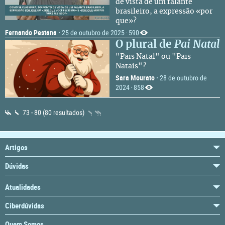
de vista de um falante
brasileiro, a expressão «por
que»?
Fernando Pestana
·
25 de outubro de 2025
590
·
O plural de
Pai Natal
"Pais Natal" ou "Pais
Natais"?
Sara Mourato
·
28 de outubro de
2024
858
·
73 - 80 (80 resultados)
Artigos
Dúvidas
Atualidades
Ciberdúvidas
Quem Somos