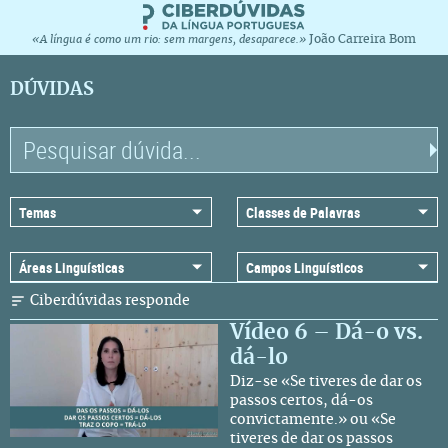
João Carreira Bom
«A língua é como um rio: sem margens, desaparece.»
DÚVIDAS
Ciberdúvidas responde
Vídeo 6 – Dá-o vs.
dá-lo
Diz-se «Se tiveres de dar os
passos certos, dá-os
convictamente.» ou «Se
tiveres de dar os passos