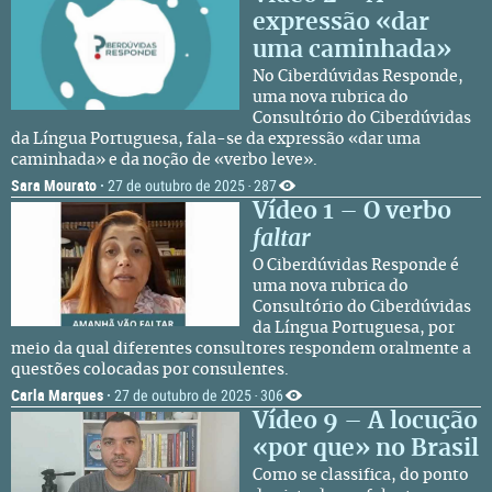
expressão «dar
uma caminhada»
No Ciberdúvidas Responde,
uma nova rubrica do
Consultório do Ciberdúvidas
da Língua Portuguesa, fala-se da expressão «dar uma
caminhada» e da noção de «verbo leve».
Sara Mourato
·
27 de outubro de 2025
287
·
Vídeo 1 – O verbo
faltar
O Ciberdúvidas Responde é
uma nova rubrica do
Consultório do Ciberdúvidas
da Língua Portuguesa, por
meio da qual diferentes consultores respondem oralmente a
questões colocadas por consulentes.
Carla Marques
·
27 de outubro de 2025
306
·
Vídeo 9 – A locução
«por que» no Brasil
Como se classifica, do ponto