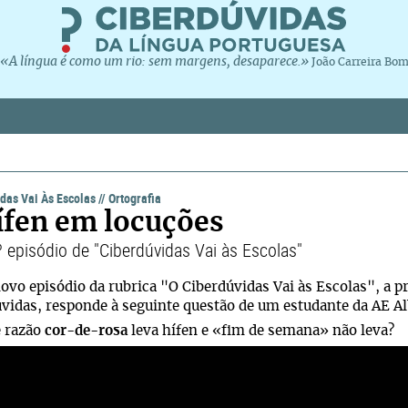
«A língua é como um rio: sem margens, desaparece.»
João Carreira Bo
das Vai Às Escolas
//
Ortografia
ífen em locuções
º episódio de "Ciberdúvidas Vai às Escolas"
ovo episódio da rubrica "O Ciberdúvidas Vai às Escolas", a p
vidas, responde à seguinte questão de um estudante da AE Al
e razão
cor-de-rosa
leva hífen e «fim de semana» não leva?