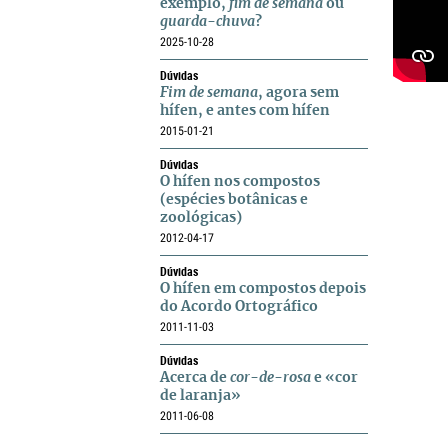
exemplo,
fim de semana
ou
guarda-chuva
?
2025-10-28
Dúvidas
Fim de semana
, agora sem
hífen, e antes com hífen
2015-01-21
Dúvidas
O hífen nos compostos
(espécies botânicas e
zoológicas)
2012-04-17
Dúvidas
O hífen em compostos depois
do Acordo Ortográfico
2011-11-03
Dúvidas
Acerca de
cor-de-rosa
e «cor
de laranja»
2011-06-08