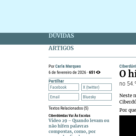
DÚVIDAS
ARTIGOS
Carla Marques
Ciberdúvi
Por
651
6 de fevereiro de 2026 ·
O h
Partilhar
no 54.
Facebook
X (twitter)
Neste n
Email
Bluesky
Ciberdú
Textos Relacionados
(5)
Por qu
Ciberdúvidas Vai Às Escolas
Vídeo 29 – Quando levam ou
não hífen palavras
compostas, como, por