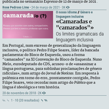
publicada no semanário
Expresso
de 12 de março de 2021 .
Rosa Pedroso Lima
·
24 de março de 2021
3K
·
O nosso idioma
//
Género e
linguagem inclusiva
«Camaradas e
"camarados"»
Os limites gramaticais da
linguagem inclusiva
Em Portugal, num excesso de generalização da linguagem
inclusiva, o político Pedro Filipe Soares, líder da bancada
parlamentar do Bloco de Esquerda, usou a forma
"camarados" na XI Convenção do Bloco de Esquerda. Nuno
Melo, eurodeputado do CDS, acusou-o de «assassinar a
língua portuguesa, para sublinhar proclamações de género
ridículas», num artigo do
Jornal de Notícias
. Em resposta à
polémica em torno do erro, prontamente corrigido, Pedro
Filipe Soares, veio recordar num artigo do
Público
que a
língua é ideológica e tem história.
20 de novembro de 2018
2K
·
1 - 10 (20 resultados)