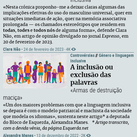
«Nesta crónica proponho-me a deixar claras algumas das
implicações efetivas do uso do masculino universal, quer em
situações imediatas de ação, quer na memória associativa
prolongada — os chamados estereótipos que residem em
todas
,
todes
e
todos nós
de alguma forma», defende Clara
Não, em artigo de opinião divulgado no jornal
Expresso
, em
20 de fevereiro de 2023.
Clara Não
·
24 de fevereiro de 2023
4K
·
Controvérsias
//
Género e linguagem
inclusiva
A inclusão ou
exclusão das
palavras
«Armas de destruição
maciça»
«Um dos maiores problemas com que a linguagem inclusiva
se depara é com o modelo patriarcal e machista da sociedade
que modela os idiomas», sustenta neste artigo* a deputada
do Bloco de Esquerda, Alexandra Manes.
* Artigo transcrito,
com a devida vénia, da página Esquerda.net
Alexandra Manes
·
13 de dezembro de 2022
2K
·