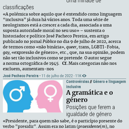
Uma miríade de
classificações
«A polémica sobre aquilo que é entendido como linguagem
“inclusiva” já dura há vários anos. Toda uma série de
neologismos está a crescer a cada dia, associada a uma
suposta autoridade moral no seu uso» – sustenta o
historiador e político José Pacheco Pereira, em artigo
publicado no jornal
Público
no dia 9 de julho de 2022, acerca
de termos como «não binária»,
queer,
trans, LGBTI-Fobia,
g
ay,
«expressão de género», etc., que, na sua opinião, podem
não ser tão inclusivos como se pretende. O autor segue
a norma ortográfica de 1945.
Cf.
Mais categorias não nos
excluem, aumentam-nos
José Pacheco Pereira
·
11 de julho de 2022
11K
·
Controvérsias
//
Género e linguagem
inclusiva
A gramática e o
género
Posições que ferem a
igualdade de género
«Presidente, para quem não sabe, é o particípio presente do
verbo "presidir". Assim era no latim (
praesidente
(
m
), no