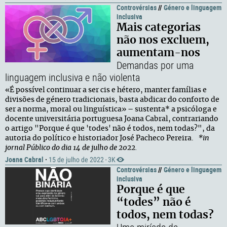
Controvérsias
//
Género e linguagem
inclusiva
Mais categorias
não nos excluem,
aumentam-nos
Demandas por uma
linguagem inclusiva e não violenta
«É possível continuar a ser cis e hétero, manter famílias e
divisões de género tradicionais, basta abdicar do conforto de
ser a norma, moral ou linguística» – sustenta* a psicóloga e
docente universitária portuguesa Joana Cabral, contrariando
o artigo "Porque é que 'todes' não é todos, nem todas?", da
autoria do político e historiador José Pacheco Pereira.
*in
jornal Público do dia 14 de julho de 2022.
Joana Cabral
·
15 de julho de 2022
3K
·
Controvérsias
//
Género e linguagem
inclusiva
Porque é que
“todes” não é
todos, nem todas?