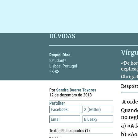
DÚVIDAS
Vírgu
Raquel Dias
Estudante
«De hom
Lisboa, Portugal
explica
5K
Obrigad
Respos
Sandra Duarte Tavares
Por
12 de dezembro de 2013
A orde
Partilhar
Facebook
X (twitter)
Quando
no regi
Email
Bluesky
a) «A f
Textos Relacionados
(1)
b) «Ao