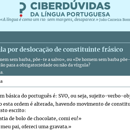
«A língua é como um rio: sem margens, desaparece.»
João Carreira Bo
la por deslocação de constituinte frásico
em sem barba, põe-te a salvo», ou «De homem sem barba põe-te
ção para a obrigatoriedade ou não da vírgula?
a.
ta
m básica do português é: SVO, ou seja, sujeito-verbo-obj
 esta ordem é alterada, havendo movimento de constitui
sto escrito:
atia de bolo de chocolate, comi eu!»
 meu pai, ofereci uma gravata.»