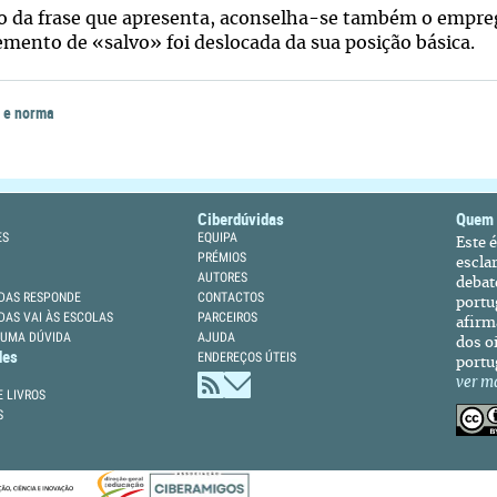
o da frase que apresenta, aconselha-se também o emprego
mento de «salvo» foi deslocada da sua posição básica.
 e norma
Ciberdúvidas
Quem
ES
EQUIPA
Este 
PRÉMIOS
escla
AUTORES
debat
DAS RESPONDE
CONTACTOS
portu
DAS VAI ÀS ESCOLAS
PARCEIROS
afirm
 UMA DÚVIDA
AJUDA
dos oi
des
ENDEREÇOS ÚTEIS
portu
ver m
 LIVROS
S