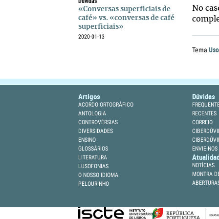
Dúvidas
No cas
«Conversas superficiais de
café» vs. «conversas de café
comple
superficiais»
2020-01-13
Uso
Tema
Artigos
Dúvidas
ACORDO ORTOGRÁFICO
FREQUENT
ANTOLOGIA
RECENTES
CONTROVÉRSIAS
CORREIO
DIVERSIDADES
CIBERDÚVI
ENSINO
CIBERDÚVI
GLOSSÁRIOS
ENVIE-NOS
Atualida
LITERATURA
NOTÍCIAS
LUSOFONIAS
MONTRA DE
O NOSSO IDIOMA
ABERTURA
PELOURINHO