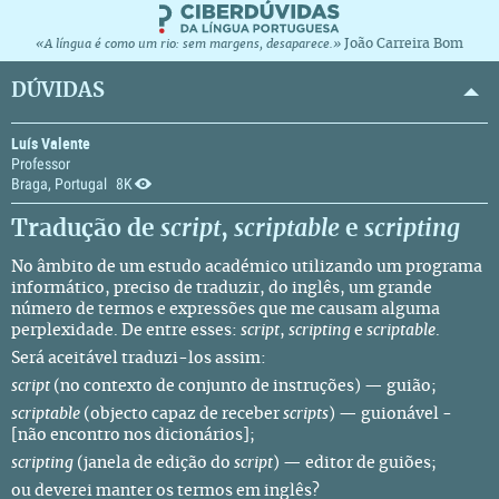
João Carreira Bom
«A língua é como um rio: sem margens, desaparece.»
DÚVIDAS
Luís Valente
Professor
Braga, Portugal
8K
Tradução de
script
,
scriptable
e
scripting
No âmbito de um estudo académico utilizando um programa
informático, preciso de traduzir, do inglês, um grande
número de termos e expressões que me causam alguma
perplexidade. De entre esses:
script
,
scripting
e
scriptable
.
Será aceitável traduzi-los assim:
script
(no contexto de conjunto de instruções) — guião;
scriptable
(objecto capaz de receber
scripts
) — guionável -
[não encontro nos dicionários];
scripting
(janela de edição do
script
) — editor de guiões;
ou deverei manter os termos em inglês?