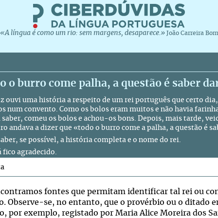
«A língua é como um rio: sem margens, desaparece.»
João Carreira Bo
 o burro come palha, a questão é saber da
ez ouvi uma história a respeito de um rei português que certo dia
os num convento. Como os bolos eram muitos e não havia farinha
m saber, comeu os bolos e achou-os bons. Depois, mais tarde, vei
iro andava a dizer que «todo o burro come a palha, a questão é sa
aber, se possível, a história completa e o nome do rei.
á fico agradecido.
ta
contramos fontes que permitam identificar tal rei ou co
o. Observe-se, no entanto, que o provérbio ou o ditado 
o, por exemplo, registado por Maria Alice Moreira dos S