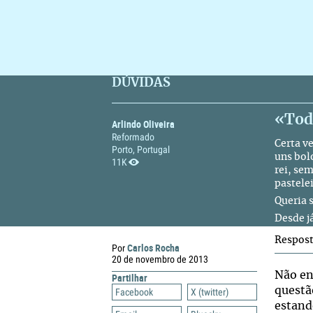
DÚVIDAS
«Todo
Arlindo Oliveira
Reformado
Certa v
Porto, Portugal
uns bol
11K
rei, se
pastele
Queria s
Desde j
Respos
Carlos Rocha
Por
20 de novembro de 2013
Não en
Partilhar
questã
Facebook
X (twitter)
estand