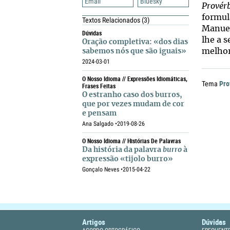
Email
Bluesky
Provérb
formul
Textos Relacionados
(3)
Manuel
Dúvidas
lhe a s
Oração completiva: «dos dias
melhor
sabemos nós que são iguais»
2024-03-01
O Nosso Idioma // Expressões Idiomáticas,
Pro
Tema
Frases Feitas
O estranho caso dos burros,
que por vezes mudam de cor
e pensam
Ana Salgado •
2019-08-26
O Nosso Idioma // Histórias De Palavras
Da história da palavra
burro
à
expressão «tijolo burro»
Gonçalo Neves •
2015-04-22
Artigos
Dúvidas