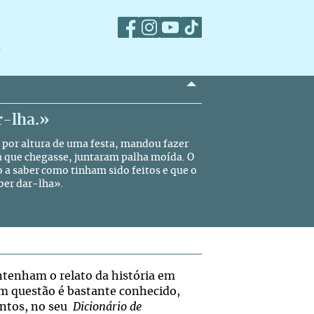
m
r-lha.»
, por altura de uma festa, mandou fazer
 que chegasse, juntaram palha moída. O
o a saber como tinham sido feitos e que o
ber dar-lha».
ntenham o relato da história em
em questão é bastante conhecido,
antos, no seu
Dicionário de