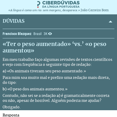
João Carreira Bom
«A língua é como um rio: sem margens, desaparece.»
DÚVIDAS
Francisco Blazquez
Brasil
3K
«Ter o peso aumentado» ‘vs.’ «o peso
aumentou»
Em meu trabalho faço algumas revisões de textos científicos
e vejo com freqüência o seguinte tipo de redação:
a)
«Os animais tiveram seu peso aumentado.»
Para mim soa muito mal e prefiro uma redação mais direta,
do tipo:
b)
«O peso dos animais aumentou.»
Contudo, não sei se a redação
a)
é gramaticalmente correta
ou não, apesar de horrível. Alguém poderia me ajudar?
Obrigado.
Resposta