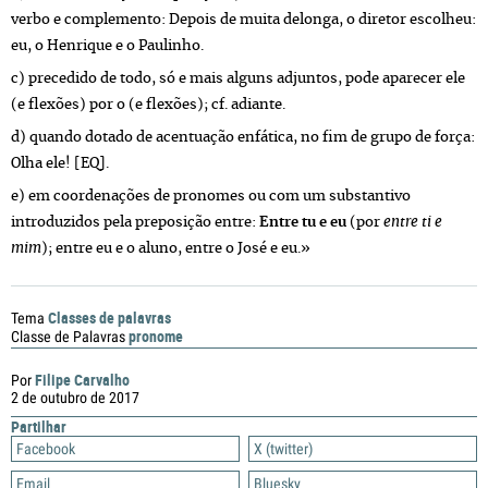
verbo e complemento: Depois de muita delonga, o diretor escolheu:
eu, o Henrique e o Paulinho.
c) precedido de todo, só e mais alguns adjuntos, pode aparecer ele
(e flexões) por o (e flexões); cf. adiante.
d) quando dotado de acentuação enfática, no fim de grupo de força:
Olha ele! [EQ].
e) em coordenações de pronomes ou com um substantivo
introduzidos pela preposição entre:
Entre tu e eu
(por
entre ti e
mim
); entre eu e o aluno, entre o José e eu.»
Classes de palavras
Tema
pronome
Classe de Palavras
Filipe Carvalho
Por
2 de outubro de 2017
Partilhar
Facebook
X (twitter)
Email
Bluesky