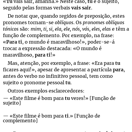
«
Tu
vais sair, amanhã.» Neste caso,
tu
é o sujeito,
seguido pelas formas verbais
vais sair
.
De notar que, quando regidos de preposição, estes
pronomes tornam-se
oblíquos
. Os
pronomes oblíquos
tónicos
são:
mim, ti, si, ela, ele, nós, vós, eles, elas
e têm a
função de complemento. Por exemplo, na frase:
«
Para ti
, o mundo é maravilhoso!», poder-se-á
trocar a expressão destacada: «O mundo é
maravilhoso,
para ti
!»
Mas, atenção, por exemplo, a frase: «Era para
tu
ficares aqui!», apesar de apresentar a partícula
para
,
antes do verbo no infinitivo pessoal, tem como
sujeito o pronome pessoal
tu
.
Outros exemplos esclarecedores:
— «Este filme é bom para
tu
veres!» [Função de
sujeito]
— «Este filme é bom para
ti
.» [Função de
complemento]