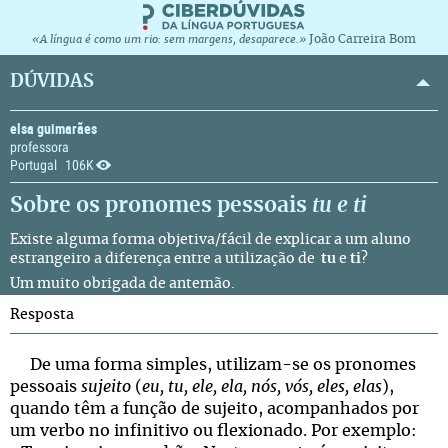
João Carreira Bom
«A língua é como um rio: sem margens, desaparece.»
DÚVIDAS
elsa guimarães
professora
Portugal
106K
Sobre os pronomes pessoais
tu
e
ti
Existe alguma forma objetiva/fácil de explicar a um aluno
estrangeiro a diferença entre a utilização de
tu
e
ti
?
Um muito obrigada de antemão.
Resposta
De uma forma simples, utilizam-se os pronomes
pessoais
sujeito
(
eu, tu, ele, ela, nós, vós, eles, elas
),
quando têm a função de sujeito, acompanhados por
um verbo no infinitivo ou flexionado. Por exemplo: