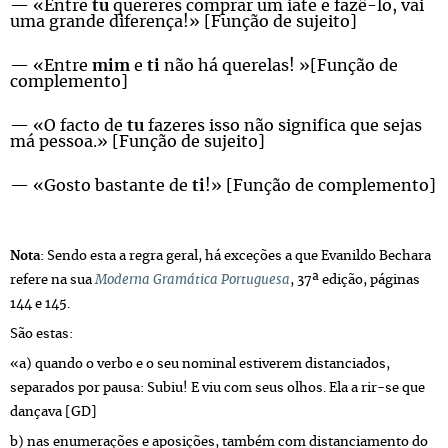
— «Entre
tu
quereres comprar um iate e fazê-lo, vai
uma grande diferença!» [Função de sujeito]
— «Entre
mim
e
ti
não há querelas! »[Função de
complemento]
— «O facto de
tu
fazeres isso não significa que sejas
má pessoa.» [Função de sujeito]
— «Gosto bastante de
ti
!» [Função de complemento]
Nota
: Sendo esta a regra geral, há exceções a que Evanildo Bechara
refere na sua
Moderna Gramática Portuguesa
, 37ª edição, páginas
144 e 145.
São estas:
«a) quando o verbo e o seu nominal estiverem distanciados,
separados por pausa: Subiu! E viu com seus olhos. Ela a rir-se que
dançava [GD]
b) nas enumerações e aposições, também com distanciamento do