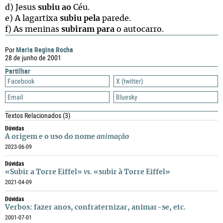
d) Jesus
subiu ao
Céu.
e) A lagartixa
subiu pela
parede.
f) As meninas
subiram para
o autocarro.
Maria Regina Rocha
Por
28 de junho de 2001
Partilhar
Facebook
X (twitter)
Email
Bluesky
Textos Relacionados
(3)
Dúvidas
A origem e o uso do nome
animação
2023-06-09
Dúvidas
«Subir a Torre Eiffel»
vs.
«subir à Torre Eiffel»
2021-04-09
Dúvidas
Verbos: fazer anos, confraternizar, animar-se, etc.
2001-07-01