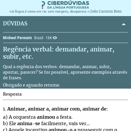
João Carreira Bom
«A língua é como um rio: sem margens, desaparece.»
DÚVIDAS
Michael Peressin
Brasil
16K
Regência verbal: demandar, animar,
subir, etc.
Qual a regência dos verbos: demandar, animar, subir,
aportar, parecer? Se for possível, apresente exemplos através
de frases.
Obrigado e aguardo retorno.
Resposta
1.
Animar, animar a, animar com, animar de
:
a) A orquestra
animou
a festa.
b) Ele
anima-se
facilmente, vais ver...
c) Aquele incentivo
animou-o a
prosseguir com o