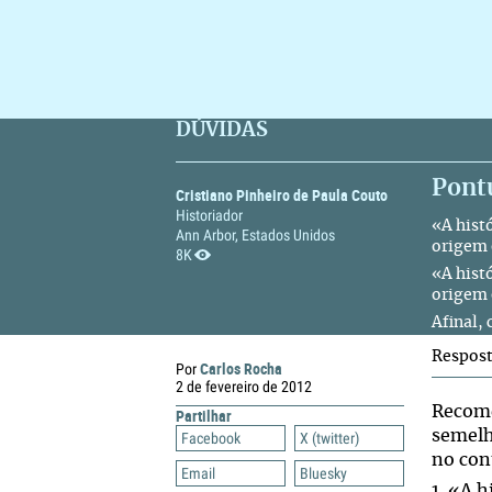
DÚVIDAS
Pont
Cristiano Pinheiro de Paula Couto
Historiador
«A hist
Ann Arbor, Estados Unidos
origem 
8K
«A hist
origem 
Afinal,
Respos
Carlos Rocha
Por
2 de fevereiro de 2012
Recome
Partilhar
semelh
Facebook
X (twitter)
no con
Email
Bluesky
1. «A h