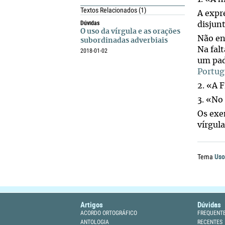
Textos Relacionados
(1)
A expr
Dúvidas
disjun
O uso da vírgula e as orações
Não en
subordinadas adverbiais
Na fal
2018-01-02
um pad
Portug
2. «A F
3. «No
Os exe
vírgula
Uso
Tema
Artigos
Dúvidas
ACORDO ORTOGRÁFICO
FREQUENT
ANTOLOGIA
RECENTES