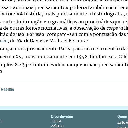
essão «ou mais precisamente» poderia também ocorrer 
tiva
ou
: «A história, mais precisamente a historiografia, 
contro informação em gramáticas ou prontuários que r
ta de outras fontes normativas, a observação de
corpora
li
rão de uso. Por isso, compare-se 1 com a pontuação das f
uês
, de Mark Davies e Michael Ferreira:
rança, mais precisamente Paris, passou a ser o centro das
 século XV, mais precisamente em 1442, fundou-se a Gild
mplos 2 e 3 permitem evidenciar que «mais precisament
s.
 e norma
Ciberdúvidas
Quem
ES
EQUIPA
Este 
PRÉMIOS
escla