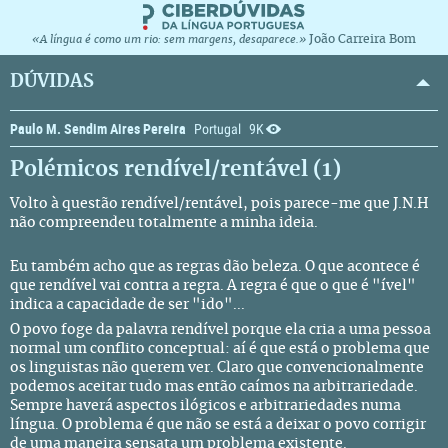
João Carreira Bom
«A língua é como um rio: sem margens, desaparece.»
DÚVIDAS
Paulo M. Sendim Aires Pereira
Portugal
9K
Polémicos rendível/rentável (1)
Volto à questão
rendível/rentável
, pois parece-me que J.N.H
não compreendeu totalmente a minha ideia.
Eu também acho que as regras dão beleza. O que acontece é
que rendível vai contra a regra. A regra é que o que é "ível"
indica a capacidade de ser "ido"...
O povo foge da palavra rendível porque ela cria a uma pessoa
normal um conflito conceptual: aí é que está o problema que
os linguistas não querem ver. Claro que convencionalmente
podemos aceitar tudo mas então caímos na arbitrariedade.
Sempre haverá aspectos ilógicos e arbitrariedades numa
língua. O problema é que não se está a deixar o povo corrigir
de uma maneira sensata um problema existente.