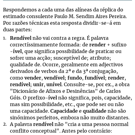
Respondemos a cada uma das alíneas da réplica do
estimado consulente Paulo M. Sendim Aires Pereira.
Por razões técnicas esta resposta dividir-se-á em
duas partes:
Rendível
não vai contra a regra. É palavra
correctíssimamente formada: de
render
+ sufixo
-ível
, que significa possibilidade de praticar ou
sofrer uma acção; susceptível de; atributo;
qualidade de. Ocorre, geralmente em adjectivos
derivados de verbos da 2ª e da 3ª conjugação,
como
vender
,
vendível
;
fundo
,
fundível
;
render
,
rendível
;
unir
,
unível
. Consulte-se, por ex., a obra
"Dicionário de Afixos e Desinências" de Carlos
Góis. O prefixo
-ível
não significa, pois, capacidade,
mas sim possibilidade, etc., que pode ser ou não
uma capacidade.
Capacidade
e
qualidade
não são
sinónimos perfeitos, embora não muito distantes.
A palavra
rendível
não "cria a uma pessoa normal
conflito conceptual". Antes pelo contrário: