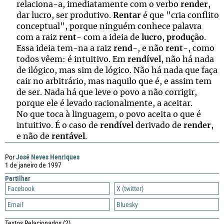
relaciona-a, imediatamente com o verbo
render
,
dar lucro, ser produtivo.
Rentar
é que "cria conflito
conceptual", porque ninguém conhece palavra
com a raiz
rent-
com a ideia de
lucro
,
produção
.
Essa ideia tem-na a raiz
rend-
, e não
rent-
, como
todos vêem: é intuitivo. Em
rendível
, não há nada
de ilógico, mas sim de lógico. Não há nada que faça
cair no arbitrário, mas naquilo que é, e assim tem
de ser. Nada há que leve o povo a não corrigir,
porque ele é levado racionalmente, a aceitar.
No que toca à linguagem, o povo aceita o que é
intuitivo. É o caso de
rendível
derivado de
render
,
e não de
rentável
.
José Neves Henriques
Por
1 de janeiro de 1997
Partilhar
Facebook
X (twitter)
Email
Bluesky
Textos Relacionados
(2)