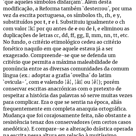
`que aqueles símbolos disfarçam´. Além desta
modificação, a Reforma também `desterrou´, por uma
vez da escrita portuguesa, os símbolos th, rh, e y,
substituídos por
t
,
r
e
i
. Substituiu igualmente o ch
com valor ¦k¦ por qu antes de
e
ou de
i
, e eliminou as
duplicações de letras cc, dd, ff, gg, ll, mm, nn, tt, etc.
No fundo, o critério etimológico cedeu ao critério
fonético naquilo em que aquele estava já a ser
exagerado. Compreende-se que se defenda um
critério que permita a máxima maleabilidade de
pronúncia entre as diversas comunidades da comum
língua (ex.: adoptar a grafia `ovelha´ do latim
`ovicula-´, com
e
valendo ¦â¦, ¦âi¦ ou ¦ê¦); porém
conservar escritas anacrónicas com o pretexto de
respeitar a história das palavras só serve muitas vezes
para complicar. Era o que se sentia na época, aliás
frequentemente em completa anarquia ortográfica.
Mudança que foi corajosamente feita, não obstante a
resistência tenaz dos conservadores (em certos casos
anedótica). E compare-se a alteração drástica operada
na escrita nessa altura em relação à muitíssimo