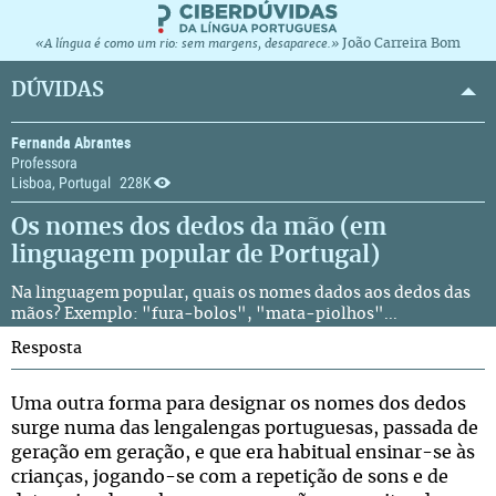
João Carreira Bom
«A língua é como um rio: sem margens, desaparece.»
DÚVIDAS
Fernanda Abrantes
Professora
Lisboa, Portugal
228K
Os nomes dos dedos da mão (em
linguagem popular de Portugal)
Na linguagem popular, quais os nomes dados aos dedos das
mãos? Exemplo: "fura-bolos", "mata-piolhos"...
Resposta
Uma outra forma para designar os nomes dos dedos
surge numa das lengalengas portuguesas, passada de
geração em geração, e que era habitual ensinar-se às
crianças, jogando-se com a repetição de sons e de