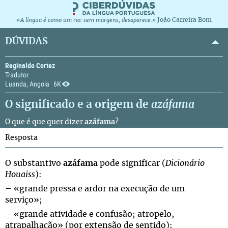
João Carreira Bom
«A língua é como um rio: sem margens, desaparece.»
DÚVIDAS
Reginaldo Cortez
Tradutor
Luanda, Angola
6K
O significado e a origem de
azáfama
O que é que quer dizer
azáfama
?
Resposta
O substantivo
azáfama
pode significar (
Dicionário
Houaiss
):
– «grande pressa e ardor na execução de um
serviço»;
– «grande atividade e confusão; atropelo,
atrapalhação» (por extensão de sentido);