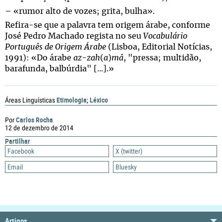
– «rumor alto de vozes; grita, bulha».
Refira-se que a palavra tem origem árabe, conforme
José Pedro Machado regista no seu
Vocabulário
Português de Origem Árabe
(Lisboa, Editorial Notícias,
1991): «Do árabe
az-zah
(
a
)
mâ
, "pressa; multidão,
barafunda, balbúrdia" [...].»
Etimologia
Léxico
Áreas Linguísticas
;
Carlos Rocha
Por
12 de dezembro de 2014
Partilhar
Facebook
X (twitter)
Email
Bluesky
Artigos