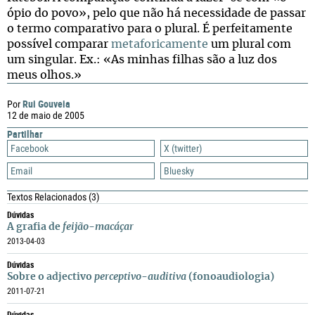
ópio do povo», pelo que não há necessidade de passar
o termo comparativo para o plural. É perfeitamente
possível comparar
metaforicamente
um plural com
um singular. Ex.: «As minhas filhas são a luz dos
meus olhos.»
Rui Gouveia
Por
12 de maio de 2005
Partilhar
Facebook
X (twitter)
Email
Bluesky
Textos Relacionados
(3)
Dúvidas
A grafia de
feijão-macáçar
2013-04-03
Dúvidas
Sobre o adjectivo
perceptivo-auditiva
(fonoaudiologia)
2011-07-21
Dúvidas