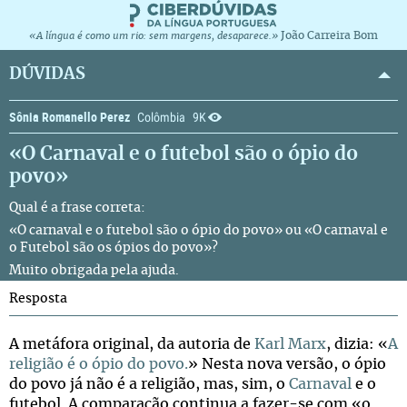
João Carreira Bom
«A língua é como um rio: sem margens, desaparece.»
DÚVIDAS
Sônia Romanello Perez
Colômbia
9K
«O Carnaval e o futebol são o ópio do
povo»
Qual é a frase correta:
«O carnaval e o futebol são o ópio do povo» ou «O carnaval e
o Futebol são os ópios do povo»?
Muito obrigada pela ajuda.
Resposta
A metáfora original, da autoria de
Karl Marx
, dizia: «
A
religião é o ópio do povo.
» Nesta nova versão, o ópio
do povo já não é a religião, mas, sim, o
Carnaval
e o
futebol. A comparação continua a fazer-se com «o