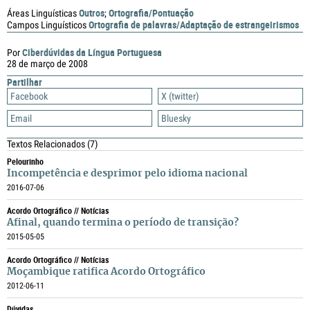
Outros
Ortografia/Pontuação
Áreas Linguísticas
;
Ortografia de palavras/Adaptação de estrangeirismos
Campos Linguísticos
Ciberdúvidas da Língua Portuguesa
Por
28 de março de 2008
Partilhar
Facebook
X (twitter)
Email
Bluesky
Textos Relacionados
(7)
Pelourinho
Incompetência e desprimor pelo idioma nacional
2016-07-06
Acordo Ortográfico // Notícias
Afinal, quando termina o período de transição?
2015-05-05
Acordo Ortográfico // Notícias
Moçambique ratifica Acordo Ortográfico
2012-06-11
Dúvidas