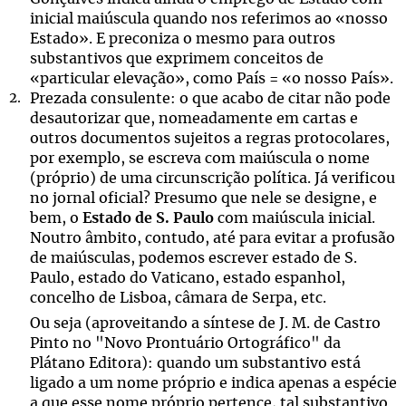
inicial maiúscula quando nos referimos ao «nosso
Estado». E preconiza o mesmo para outros
substantivos que exprimem conceitos de
«particular elevação», como País = «o nosso País».
Prezada consulente: o que acabo de citar não pode
desautorizar que, nomeadamente em cartas e
outros documentos sujeitos a regras protocolares,
por exemplo, se escreva com maiúscula o nome
(próprio) de uma circunscrição política. Já verificou
no jornal oficial? Presumo que nele se designe, e
bem, o
Estado de S. Paulo
com maiúscula inicial.
Noutro âmbito, contudo, até para evitar a profusão
de maiúsculas, podemos escrever estado de S.
Paulo, estado do Vaticano, estado espanhol,
concelho de Lisboa, câmara de Serpa, etc.
Ou seja (aproveitando a síntese de J. M. de Castro
Pinto no "Novo Prontuário Ortográfico" da
Plátano Editora): quando um substantivo está
ligado a um nome próprio e indica apenas a espécie
a que esse nome próprio pertence, tal substantivo