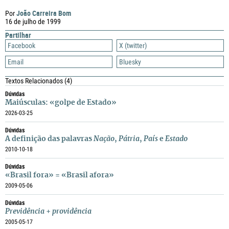
João Carreira Bom
Por
16 de julho de 1999
Partilhar
Facebook
X (twitter)
Email
Bluesky
Textos Relacionados
(4)
Dúvidas
Maiúsculas: «golpe de Estado»
2026-03-25
Dúvidas
A definição das palavras
Nação
,
Pátria
,
País
e
Estado
2010-10-18
Dúvidas
«Brasil fora» = «Brasil afora»
2009-05-06
Dúvidas
Previdência
+
providência
2005-05-17