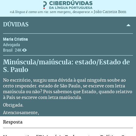
João Carreira Bom
«A língua é como um rio: sem margens, desaparece.»
DÚVIDAS
Maria Cristina
Advogada
Brasil
24K
Minúscula/maiúscula: estado/Estado de
S. Paulo
No escritório, surgiu uma dúvida à qual ninguém soube ao
certo responder. estado de São Paulo, se escreve com letra
maiúscula ou não? Pois sabemos que Estado, quando relativo
à País se escreve com letra maiúscula.
Obrigada.
Atenciosamente,
Resposta