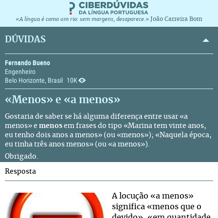
João Carreira Bom
«A língua é como um rio: sem margens, desaparece.»
DÚVIDAS
Fernando Bueno
Engenheiro
Belo Horizonte, Brasil
10K
«Menos» e «a menos»
Gostaria de saber se há alguma diferença entre usar «a
menos» e
menos
em frases do tipo «Marina tem vinte anos,
eu tenho dois anos a menos» (ou «menos»); «Naquela época,
eu tinha três anos menos» (ou «a menos»).
Obrigado.
Resposta
A locução «a menos»
significa «menos que o
devido», «em quantidade