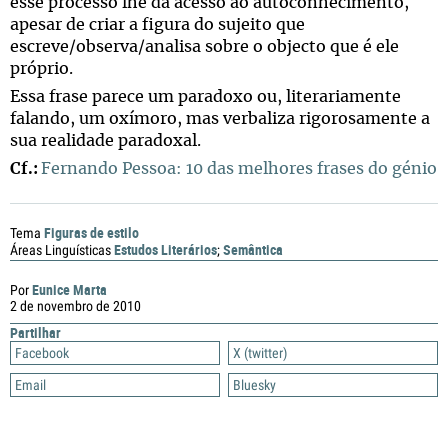
esse processo lhe dá acesso ao autoconhecimento,
apesar de criar a figura do sujeito que
escreve/observa/analisa sobre o objecto que é ele
próprio.
Essa frase parece um paradoxo ou, literariamente
falando, um oxímoro, mas verbaliza rigorosamente a
sua realidade paradoxal.
Cf.:
Fernando Pessoa: 10 das melhores frases do génio
Figuras de estilo
Tema
Estudos Literários
Semântica
Áreas Linguísticas
;
Eunice Marta
Por
2 de novembro de 2010
Partilhar
Facebook
X (twitter)
Email
Bluesky