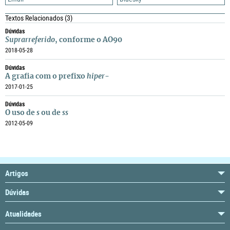
Textos Relacionados
(3)
Dúvidas
Suprarreferido
, conforme o AO90
2018-05-28
Dúvidas
A grafia com o prefixo
hiper-
2017-01-25
Dúvidas
O uso de
s
ou de
ss
2012-05-09
Artigos
Dúvidas
Atualidades