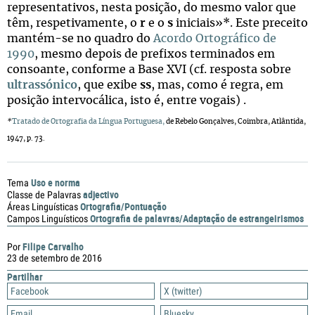
representativos, nesta posição, do mesmo valor que
têm, respetivamente, o
r
e o
s
iniciais»*. Este preceito
mantém-se no quadro do
Acordo Ortográfico de
1990
, mesmo depois de prefixos terminados em
consoante, conforme a Base XVI (cf. resposta sobre
ultrassónico
, que exibe
ss
, mas, como é regra, em
posição intervocálica, isto é, entre vogais) .
*
Tratado de Ortografia da Língua Portuguesa
,
de Rebelo Gonçalves, Coimbra, Atlântida,
1947, p. 73.
Uso e norma
Tema
adjectivo
Classe de Palavras
Ortografia/Pontuação
Áreas Linguísticas
Ortografia de palavras/Adaptação de estrangeirismos
Campos Linguísticos
Filipe Carvalho
Por
23 de setembro de 2016
Partilhar
Facebook
X (twitter)
Email
Bluesky