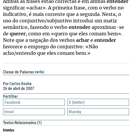
Ambas as frases estão correctas e em ambas
entender
significar «achar». A primeira frase, com o verbo no
indicativo, é mais corrente que a segunda. Nesta, o
uso do conjuntivo/subjuntivo introduz um matiz
semântico, fazendo o verbo
entender
aproximar-se
de
querer
, como em «quero que eles comam bem».
Note que a negação dos verbos
achar
e
entender
favorece o emprego do conjuntivo: «Não
acho/entendo que eles comam bem.»
verbo
Classe de Palavras
Carlos Rocha
Por
26 de abril de 2007
Partilhar
Facebook
X (twitter)
Email
Bluesky
Textos Relacionados
(1)
Dúvidas