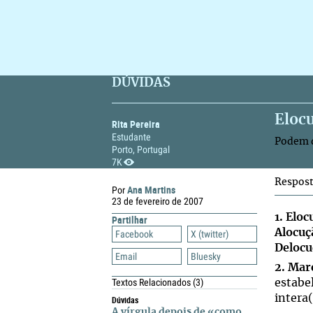
DÚVIDAS
Eloc
Rita Pereira
Estudante
Podem d
Porto, Portugal
7K
Respos
Ana Martins
Por
23 de fevereiro de 2007
1.
Eloc
Partilhar
Alocuç
Facebook
X (twitter)
Delocu
Email
Bluesky
2.
Marc
Textos Relacionados
(3)
estabe
intera(
Dúvidas
A vírgula depois de «como