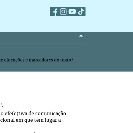
m
e elocuções e marcadores do texto?
".
o efe(c)tiva de comunicação
uacional em que tem lugar a