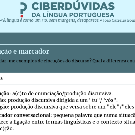
«A língua é como um rio: sem margens, desaparece.»
João Carreira Bo
ução e marcador
ar-me exemplos de elocuções do discurso? Qual a diferença entr
ta
ução
: a(c)to de enunciação/produção discursiva.
ão
: produção discursiva dirigida a um "tu"/"vós".
ção
: produção discursiva que versa sobre um "ele"/"eles
ador conversacional
: pequena palavra que numa situaçã
lece a ligação entre formas linguísticas e o contexto sit
c)ção.