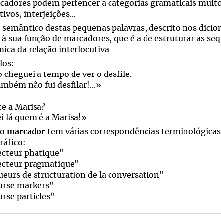
cadores podem pertencer a categorias gramaticais muito 
tivos, interjeições...
r semântico destas pequenas palavras, descrito nos dicio
 à sua função de marcadores, que é a de estruturar as seq
ica da relação interlocutiva.
los:
 cheguei a tempo de ver o desfile.
ambém
não fui desfilar!...»
te a Marisa?
ei
lá
quem é a Marisa!»
mo
marcador
tem várias correspondências terminológicas
ráfico:
cteur phatique"
cteur pragmatique"
eurs de structuration de la conversation"
urse markers"
urse particles"