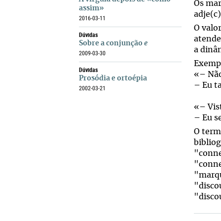
Os mar
assim»
adje(c)
2016-03-11
O valo
Dúvidas
atende
Sobre a conjunção
e
a dinâm
2009-03-30
Exemp
Dúvidas
«– Não
Prosódia e ortoépia
– Eu
t
2002-03-21
«– Vis
– Eu s
O ter
bibliog
"conne
"conne
"marqu
"disco
"disco