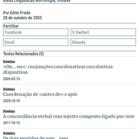
Morfologia
Sintaxe
Áreas Linguísticas
;
Edite Prada
Por
28 de outubro de 2005
Partilhar
Facebook
X (twitter)
Email
Bluesky
Textos Relacionados
(5)
Dúvidas
«Ou… ou»: conjunções coordenativas correlativas
disjuntivas
2026-02-13
Dúvidas
Coordenação de «antes de» e
após
2025-10-10
Dúvidas
A concordância verbal com sujeito composto ligado por
nem
2017-10-10
Dúvidas
Os dois sentidos de
nem… nem