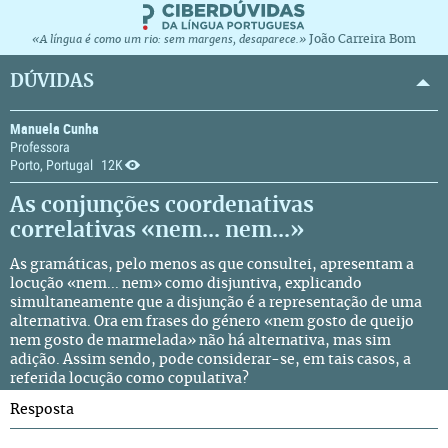
João Carreira Bom
«A língua é como um rio: sem margens, desaparece.»
DÚVIDAS
Manuela Cunha
Professora
Porto, Portugal
12K
As conjunções coordenativas
correlativas «nem... nem...»
As gramáticas, pelo menos as que consultei, apresentam a
locução «nem... nem» como disjuntiva, explicando
simultaneamente que a disjunção é a representação de uma
alternativa. Ora em frases do género «nem gosto de queijo
nem gosto de marmelada» não há alternativa, mas sim
adição. Assim sendo, pode considerar-se, em tais casos, a
referida locução como copulativa?
Resposta