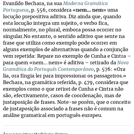
Evanildo Bechara, na sua
Moderna Gramática
Portuguesa
, p. 556, considera «
nem… nem
» uma
locução prepositiva aditiva. Diz ainda que, quando
esta locução integra um sujeito, o verbo fica,
normalmente, no plural, embora possa ocorrer no
singular.No entanto, o sentido aditivo que sente na
frase que utiliza como exemplo pode ocorrer em
alguns exemplos de alternativas quando a conjunção
vem repetida: Repare no exemplo de Cunha e Cintra –
para quem «nem… nem» é aditiva – retirado da
Nova
Gramática do Português Contemporâneo
, p. 576: «Ora
lia, ora fingia ler para impressionar os passageiros.»
Bechara, na gramática referida, p. 479, considera que
exemplos como o que retirei de Cunha e Cintra não
são, efectivamente, casos de coordenação, mas de
justaposição de frases. Note-se porém, que o conceito
de justaposição associado a frases não é comum na
análise gramatical em português europeu.