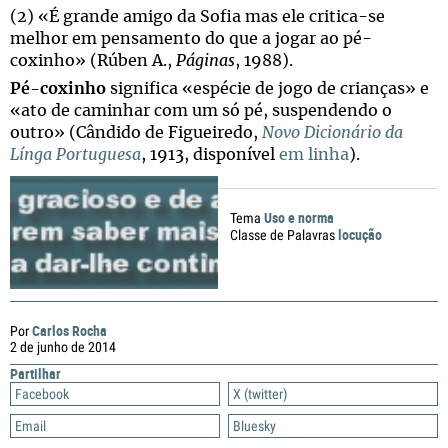
(2) «É grande amigo da Sofia mas ele critica-se
melhor em pensamento do que a jogar ao pé-
coxinho» (Rúben A.,
Páginas
, 1988).
Pé-coxinho
significa «espécie de jogo de crianças» e
«ato de caminhar com um só pé, suspendendo o
outro» (Cândido de Figueiredo,
Novo Dicionário da
Línga Portuguesa
, 1913, disponível
em linha
).
Uso e norma
Tema
locução
Classe de Palavras
Carlos Rocha
Por
2 de junho de 2014
Partilhar
Facebook
X (twitter)
Email
Bluesky