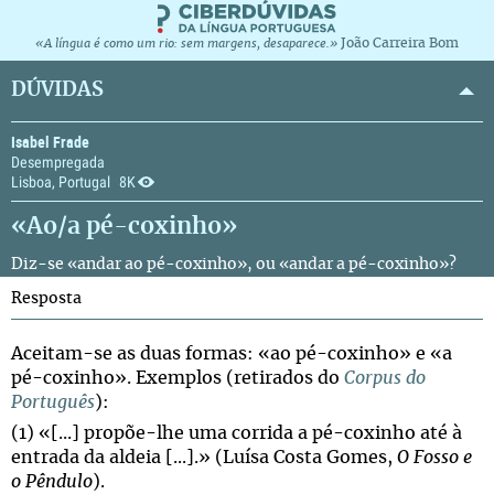
João Carreira Bom
«A língua é como um rio: sem margens, desaparece.»
DÚVIDAS
Isabel Frade
Desempregada
Lisboa, Portugal
8K
«Ao/a pé-coxinho»
Diz-se «andar ao pé-coxinho», ou «andar a pé-coxinho»?
Resposta
Aceitam-se as duas formas: «ao pé-coxinho» e «a
pé-coxinho». Exemplos (retirados do
Corpus do
Português
):
(1) «[...] propõe-lhe uma corrida a pé-coxinho até à
entrada da aldeia [...].» (Luísa Costa Gomes,
O Fosso e
o Pêndulo
).