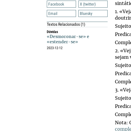
sintáti
Facebook
X (twitter)
1. «Ve
Email
Bluesky
doutri
Textos Relacionados
(1)
Sujeit
Dúvidas
Predic
«Desmoronar-se» e
«estender-se»
Comple
2023-12-12
2. «Ve
sejam 
Sujeito
Predic
Comple
3. «Vej
Sujeit
Predic
Comple
Nota: 
comple