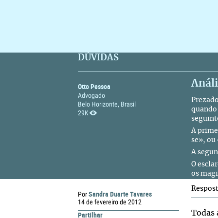
DÚVIDAS
Análi
Otto Pessoa
Advogado
Prezado
Belo Horizonte, Brasil
quando 
29K
seguint
A primei
se», ou
A segun
O escla
os magi
Respos
Sandra Duarte Tavares
Por
14 de fevereiro de 2012
Todas 
Partilhar