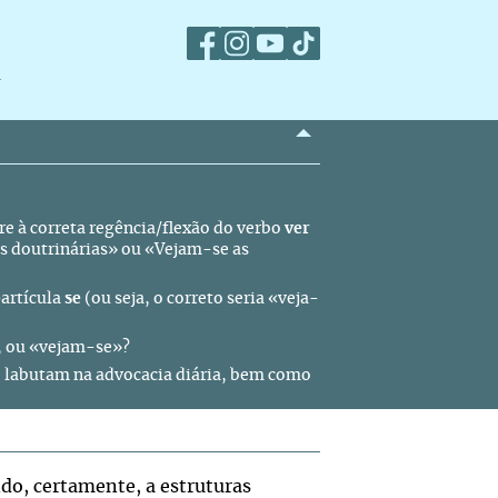
m
e à correta regência/flexão do verbo
ver
es doutrinárias» ou «Vejam-se as
partícula
se
(ou seja, o correto seria «veja-
», ou «vejam-se»?
ue labutam na advocacia diária, bem como
do, certamente, a estruturas