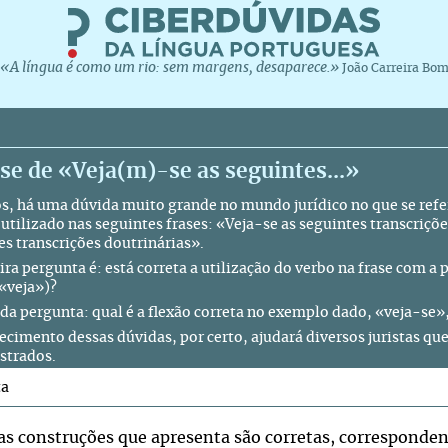
«A língua é como um rio: sem margens, desaparece.»
João Carreira Bo
se de «Veja(m)-se as seguintes...»
s, há uma dúvida muito grande no mundo jurídico no que se refer
utilizado nas seguintes frases: «Veja-se as seguintes transcriçõ
es transcrições doutrinárias».
ra pergunta é: está correta a utilização do verbo na frase com a 
 «veja»)?
da pergunta: qual é a flexão correta no exemplo dado, «veja-se
recimento dessas dúvidas, por certo, ajudará diversos juristas q
strados.
ta
as construções que apresenta são corretas, corresponden